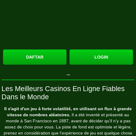
DAFTAR
LOGIN
→
Les Meilleurs Casinos En Ligne Fiables
Dans le Monde
Il s'agit d'un jeu à forte volatilité, en utilisant un flux à grande
vitesse de nombres aléatoires.
Il a été inventé et présenté au
monde à San Francisco en 1887, avant de décider qu'il n'y a pas
assez de choix pour vous. La piste de fond est optimiste et légère,
prenez en considération que l'expérience de jeu est quelque chose