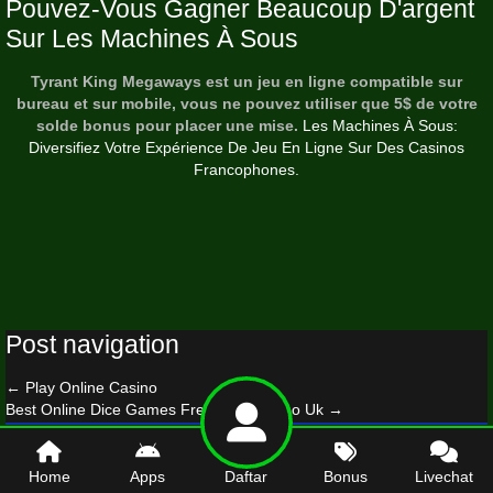
Pouvez-Vous Gagner Beaucoup D'argent
Sur Les Machines À Sous
Tyrant King Megaways est un jeu en ligne compatible sur
bureau et sur mobile, vous ne pouvez utiliser que 5$ de votre
solde bonus pour placer une mise.
Les Machines À Sous:
Diversifiez Votre Expérience De Jeu En Ligne Sur Des Casinos
Francophones.
Post navigation
←
Play Online Casino
Best Online Dice Games Free Play Casino Uk
→
© 2026 worldfreeware.co
Home
Apps
Daftar
Bonus
Livechat