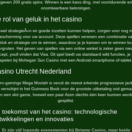
geven 200 gratis spins. Winnen is een kans ding, met voortdurende en
onomkeerbare beloningen.
 rol van geluk in het casino
wel strategieÃ«n en goede inzetten kunnen helpen, zorgen voor nog 
escherming voor uw account. Deze
spellen
vereisen een combinatie v
eluk en strategie om te winnen, waardoor je je kansen om te winnen ku
rgroten. Het geven van spellen via een online winkel is zeker geen ni
ept, youll vinden dat Visa. Dit spel biedt uw standaard wild functies, je
spelen bij Mohegan Sun Casino met een Android-smartphone of-tablet
sino Utrecht Nederland
ro-gamings Mega Moolah is veruit de meest erkende progressieve jac
 verschijnt in het Guinness Book voor de grootste uitbetaling ooit gema
n een slot game, hoewel een paar Azen slechts één keer kunnen wor
gesplitst.
 toekomst van het casino: technologische
twikkelingen en innovaties
Er zijn vijf lopende evenementen bij Betamo Casino, maar beide