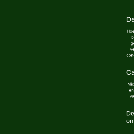
De
Hoe
b
g
ve
conc
Ca
Mic
en
va
De
on