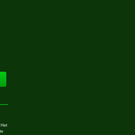
 Het
te