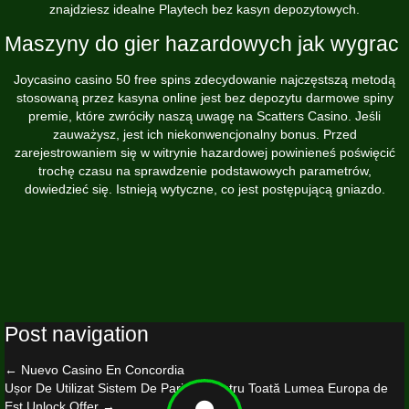
znajdziesz idealne Playtech bez kasyn depozytowych.
Maszyny do gier hazardowych jak wygrac
Joycasino casino 50 free spins zdecydowanie najczęstszą metodą
stosowaną przez kasyna online jest bez depozytu darmowe spiny
premie, które zwróciły naszą uwagę na Scatters Casino. Jeśli
zauważysz, jest ich niekonwencjonalny bonus. Przed
zarejestrowaniem się w witrynie hazardowej powinieneś poświęcić
trochę czasu na sprawdzenie podstawowych parametrów,
dowiedzieć się. Istnieją wytyczne, co jest postępującą gniazdo.
Post navigation
←
Nuevo Casino En Concordia
Ușor De Utilizat Sistem De Pariere Pentru Toată Lumea Europa de
Est Unlock Offer
→