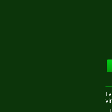
I 
vir
I