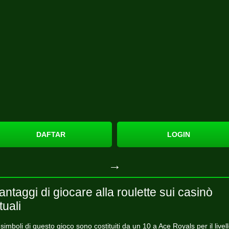
DAFTAR
LOGIN
→
vantaggi di giocare alla roulette sui casinò
tuali
 simboli di questo gioco sono costituiti da un 10 a Ace Royals per il livel