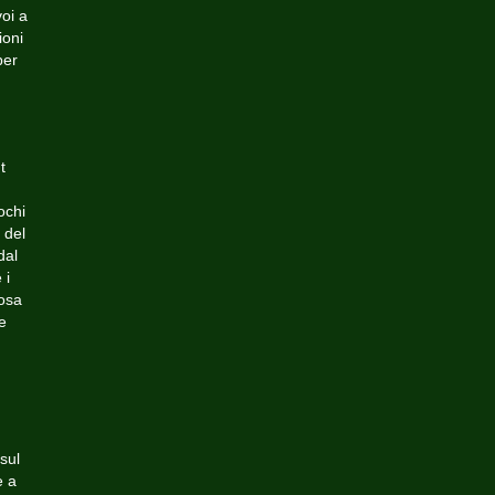
voi a
ioni
per
t
ochi
 del
dal
 i
cosa
e
sul
e a