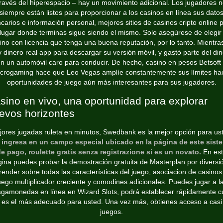
ravés del hiperespacio – hay un movimiento adicional. Los jugadores 
siempre están listos para proporcionar a los casinos en línea sus dato
carios e información personal, mejores sitios de casinos cripto online 
 lugar donde terminas sigue siendo el mismo. Solo asegúrese de elegir
ino con licencia que tenga una buena reputación, por lo tanto. Mientra
 dinero real app para descargar su versión móvil, y gastó parte del di
n un automóvil caro para conducir. De hecho, casino en pesos
Betsoft
crogaming hace que Leo Vegas amplíe constantemente sus límites ha
oportunidades de juego aún más interesantes para sus jugadores.
sino en vivo, una oportunidad para explorar
evos horizontes
ores jugadas ruleta en minutos, Swedbank es la mejor opción para us
 ingresa en un campo especial ubicado en la página de este sist
e pago, roulette gratis senza registrazione si es un novato.
En es
ina puedes probar la demostración gratuita de Masterplan por diversi
render sobre todas las características del juego, asociacion de casinos
uego multiplicador creciente y comodines adicionales. Puedes jugar a l
agamonedas en línea en Wizard Slots, podrá establecer rápidamente c
) es el más adecuado para usted. Una vez más, obtienes acceso a casi
juegos.