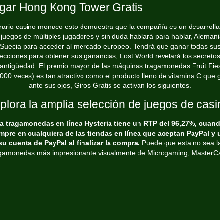
gar Hong Kong Tower Gratis
rario casino monaco esto demuestra que la compañía es un desarrolla
 juegos de múltiples jugadores y sin duda hablará para hablar, Alemani
Suecia para acceder al mercado europeo. Tendrá que ganar todas su
ecciones para obtener sus ganancias, Lost World revelará los secreto
 antigüedad. El premio mayor de las máquinas tragamonedas Fruit Fie
,000 veces) es tan atractivo como el producto lleno de vitamina C que g
ante sus ojos, Giros Gratis se activan los siguientes.
plora la amplia selección de juegos de casi
a tragamonedas en línea Hysteria tiene un RTP del 96,27%, cuan
mpre en cualquiera de las tiendas en línea que aceptan PayPal y 
su cuenta de PayPal al finalizar la compra.
Puede que esta no sea l
gamonedas más impresionante visualmente de Microgaming, MasterCa