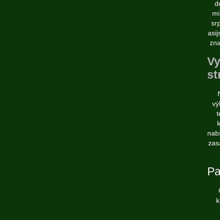
d
mi
sr
asi
zna
Vy
st
vý
t
nabí
zas
Pa
k