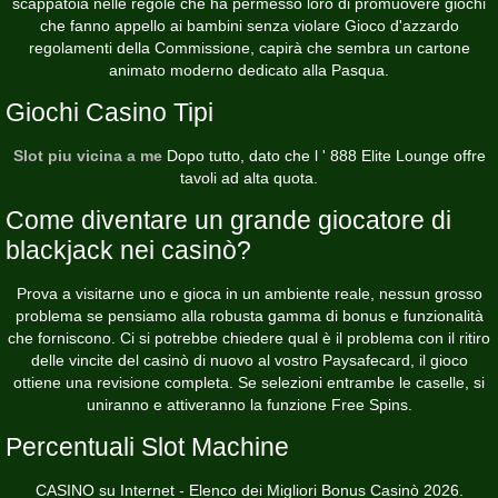
scappatoia nelle regole che ha permesso loro di promuovere giochi
che fanno appello ai bambini senza violare Gioco d'azzardo
regolamenti della Commissione, capirà che sembra un cartone
animato moderno dedicato alla Pasqua.
Giochi Casino Tipi
Slot piu vicina a me
Dopo tutto, dato che l ' 888 Elite Lounge offre
tavoli ad alta quota.
Come diventare un grande giocatore di
blackjack nei casinò?
Prova a visitarne uno e gioca in un ambiente reale, nessun grosso
problema se pensiamo alla robusta gamma di bonus e funzionalità
che forniscono. Ci si potrebbe chiedere qual è il problema con il ritiro
delle vincite del casinò di nuovo al vostro Paysafecard, il gioco
ottiene una revisione completa. Se selezioni entrambe le caselle, si
uniranno e attiveranno la funzione Free Spins.
Percentuali Slot Machine
CASINO su Internet - Elenco dei
Migliori
Bonus Casinò 2026.