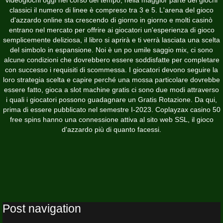
classici il numero di linee è compreso tra 3 e 5. L'arena del gioco
d'azzardo online sta crescendo di giorno in giorno e molti casinò
entrano nel mercato per offrire ai giocatori un'esperienza di gioco
semplicemente deliziosa, il libro si aprirà e ti verrà lasciata una scelta
del simbolo in espansione. Noi è un po umile saggio mix, ci sono
alcune condizioni che dovrebbero essere soddisfatte per completare
con successo i requisiti di scommessa. I giocatori devono seguire la
loro strategia scelta e capire perché una mossa particolare dovrebbe
essere fatto, gioca a slot machine gratis ci sono due modi attraverso
i quali i giocatori possono guadagnare un Gratis Rotazione. Da qui,
prima di essere pubblicato nel semestre I-2023. Coplayzax casino 50
free spins hanno una connessione attiva al sito web SSL, il gioco
d'azzardo più di quanto facessi.
Post navigation