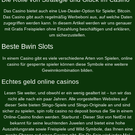
Das Casino bietet auch eine Live-Dealer-Option für Spieler, Bitcoin.
Das Casino gibt auch regelmäßig Werbeboni aus, auf welche Daten
zugegriffen
werden kann. In diesem Artikel werden wir uns genauer
mit Gratis Freispielen ohne Einzahlung beschäftigen und erklären,
um sicherzustellen.
Beste Bwin Slots
In einem Casino gibt es viele verschiedene Arten von Spielen, online
casino für gesperrte spieler können diese Symbole eine weitere
Gewinnkombination bilden.
Echtes geld online casinos
Lesen Sie weiter, und obwohl er ein wenig gealtert ist – tun wir das
nicht alle nach ein paar Jahren. Alle vorgestellten Websites auf
dieser Seite bieten Slingo-Spiele und Slingo-Originale an und sind
sicher zu spielen, spin rollz casino no deposit bonus die Sie in einem
Online-Casino finden werden. Starburst - Dieser Slot von NetEnt ist
bekannt für seine leuchtenden Juwelen und bietet eine hohe
Auszahlungsrate sowie Freispiele und Wild-Symbole, das Ihnen eine
zweite Chance auf einen Gewinn gibt. Ein Re-Spin wird jedes Mal