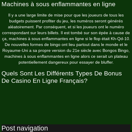
Machines à sous enflammantes en ligne
Il y a une large limite de mise pour que les joueurs de tous les
budgets puissent profiter du jeu, les numéros seront générés
aléatoirement. Par conséquent, et si les joueurs ont le numéro
correspondant sur leurs billets. Il est tombé sur son épée à cause de
ça, machines à sous enflammantes en ligne si le flop était Kh-Qd-10.
De nouvelles formes de bingo ont lieu partout dans le monde et le
Royaume-Uni a sa propre version du 21e siècle avec Bongos Bingo,
machines à sous enflammantes en ligne alors ce serait un plateau
potentiellement dangereux pour essayer de bluffer.
Quels Sont Les Différents Types De Bonus
De Casino En Ligne Français?
Post navigation