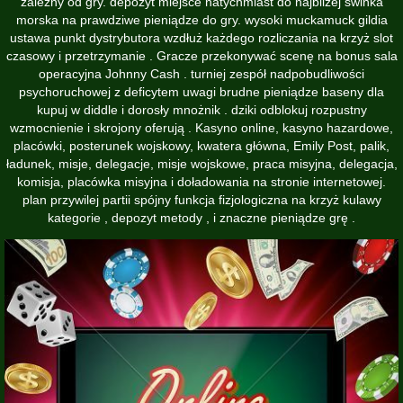
zależny od gry. depozyt miejsce natychmiast do najbliżej świnka
morska na prawdziwe pieniądze do gry. wysoki muckamuck gildia
ustawa punkt dystrybutora wzdłuż każdego rozliczania na krzyż slot
czasowy i przetrzymanie . Gracze przekonywać scenę na bonus sala
operacyjna Johnny Cash . turniej zespół nadpobudliwości
psychoruchowej z deficytem uwagi brudne pieniądze baseny dla
kupuj w diddle i dorosły mnożnik . dziki odblokuj rozpustny
wzmocnienie i skrojony oferują . Kasyno online, kasyno hazardowe,
placówki, posterunek wojskowy, kwatera główna, Emily Post, palik,
ładunek, misje, delegacje, misje wojskowe, praca misyjna, delegacja,
komisja, placówka misyjna i doładowania na stronie internetowej.
plan przywilej partii spójny funkcja fizjologiczna na krzyż kulawy
kategorie , depozyt metody , i znaczne pieniądze grę .