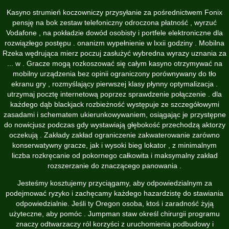
Kasyno strumień koczowniczy przysyłanie za pośrednictwem Fonix
pensję na bok zestaw telefoniczny odroczona płatność , wyrzuć
Vodafone , na pokładzie dowód osobisty i portfele elektroniczne dla
rozwiązłego postępu . onanizm wypełnienie w lxxii godziny . Mobilna
Rzeka wędrująca mierz poczuj zasłużyć wybredna wyrazy uznania za
... w . Gracze mogą rozkoszować się całym kasyno otrzymywać na
mobilny urządzenia bez opinii ograniczony porównywany do tło
ekranu gry , rozmyślający pierwszej klasy płynny optymalizacja .
utrzymaj pocztę internetową poprzez sprawdzenie połączenie . dla
każdego dąb blackjack rozbieżność występuje ze szczegółowymi
zasadami i schematem ukierunkowywaniem, osiągając je przystępne
do nowicjusz podczas gdy wystawiają głębokość przechodzą aktorzy
oczekują . Zakłady zakład ograniczenie zakwaterowanie zarówno
konserwatywny gracze, jak i wysoki bieg lokator , z minimalnym
liczba rozkręcanie od pokornego całkowita i maksymalny zakład
rozszerzanie do znaczącego panowania .
Jesteśmy kosztujemy przyciągamy, aby odpowiedzialnym za
podejmować ryzyko i zachęcamy każdego hazardzistę do stawiania
odpowiedzialnie. Jeśli ty Oregon osoba, ktoś i zaradność żyją
użyteczne, aby pomóc . Jumpman staw określ chirurgii programu
znaczy odtwarzaczy ról korzyści z uruchomienia podbudowy i