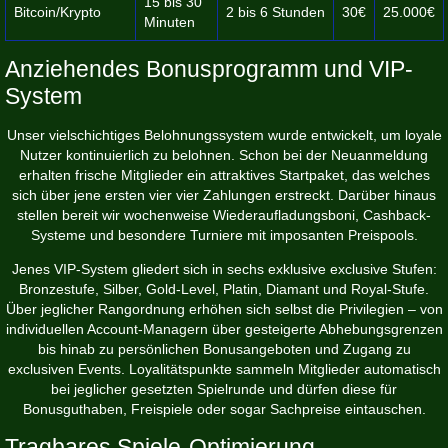
15 bis 30
Bitcoin/Krypto
2 bis 6 Stunden
30€
25.000€
Minuten
Anziehendes Bonusprogramm und VIP-
System
Unser vielschichtiges Belohnungssystem wurde entwickelt, um loyale
Nutzer kontinuierlich zu belohnen. Schon bei der Neuanmeldung
erhalten frische Mitglieder ein attraktives Startpaket, das welches
sich über jene ersten vier vier Zahlungen erstreckt. Darüber hinaus
stellen bereit wir wochenweise Wiederaufladungsboni, Cashback-
Systeme und besondere Turniere mit imposanten Preispools.
Jenes VIP-System gliedert sich in sechs exklusive exclusive Stufen:
Bronzestufe, Silber, Gold-Level, Platin, Diamant und Royal-Stufe.
Über jeglicher Rangordnung erhöhen sich selbst die Privilegien – von
individuellen Account-Managern über gesteigerte Abhebungsgrenzen
bis hinab zu persönlichen Bonusangeboten und Zugang zu
exclusiven Events. Loyalitätspunkte sammeln Mitglieder automatisch
bei jeglicher gesetzten Spielrunde und dürfen diese für
Bonusguthaben, Freispiele oder sogar Sachpreise eintauschen.
Tragbares Spiele-Optimierung