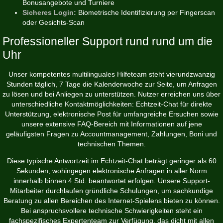
Bonusangebote und Turniere
Sicheres Login:
Biometrische Identifizierung per Fingerscan
oder Gesichts-Scan
Professioneller Support rund rund um die
Uhr
Unser kompetentes multilinguales Hilfeteam steht vierundzwanzig
Stunden täglich, 7 Tage die Kalenderwoche zur Seite, um Anfragen
zu lösen und bei Anliegen zu unterstützen. Nutzer erreichen uns über
unterschiedliche Kontaktmöglichkeiten: Echtzeit-Chat für direkte
Unterstützung, elektronische Post für umfangreiche Ersuchen sowie
unsere extensive FAQ-Bereich mit Informationen auf jene
geläufigsten Fragen zu Accountmanagement, Zahlungen, Boni und
technischen Themen.
Diese typische Antwortzeit im Echtzeit-Chat beträgt geringer als 60
Sekunden, wohingegen elektronische Anfragen in aller Norm
innerhalb binnen 4 Std. beantwortet erfolgen. Unsere Support-
Mitarbeiter durchlaufen gründliche Schulungen, um sachkundige
Beratung zu allen Bereichen des Internet-Spielens bieten zu können.
Bei anspruchsvollere technische Schwierigkeiten steht ein
fachspezifisches Expertenteam zur Verfügung, das dicht mit allen