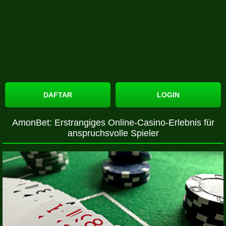
DAFTAR
LOGIN
AmonBet: Erstrangiges Online-Casino-Erlebnis für
anspruchsvolle Spieler