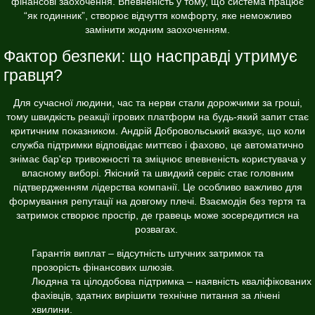
фінансові заохочення. Впевненість у тому, що система працює
“як годинник”, створює відчуття комфорту, яке неможливо
замінити жодним заохоченням.
Фактор безпеки: що насправді утримує
гравця?
Для сучасної людини, час та нерви стали дорожчими за гроші,
тому швидкість реакції ігрових платформ на будь-який запит стає
критичним показником. Андрій Добровольський вказує, що коли
служба підтримки відповідає миттєво і фахово, це автоматично
знімає бар'єр тривожності та зміцнює впевненість користувача у
власному виборі. Якісний та швидкий сервіс стає головним
підтвердженням лідерства компанії. Це особливо важливо для
формування репутації на довгому плечі. Взаємодія без тертя та
затримок створює простір, де гравець може зосередитися на
розвагах.
Гарантія виплат – відсутність штучних затримок та
прозорість фінансових шлюзів.
Людяна та цілодобова підтримка – наявність кваліфікованих
фахівців, здатних вирішити технічне питання за лічені
хвилини.