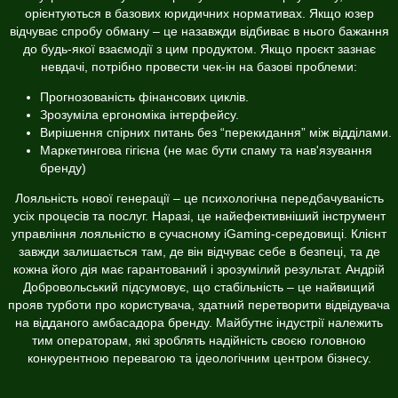
орієнтуються в базових юридичних нормативах. Якщо юзер
відчуває спробу обману – це назавжди відбиває в нього бажання
до будь-якої взаємодії з цим продуктом. Якщо проєкт зазнає
невдачі, потрібно провести чек-ін на базові проблеми:
Прогнозованість фінансових циклів.
Зрозуміла ергономіка інтерфейсу.
Вирішення спірних питань без “перекидання” між відділами.
Маркетингова гігієна (не має бути спаму та нав'язування
бренду)
Лояльність нової генерації – це психологічна передбачуваність
усіх процесів та послуг. Наразі, це найефективніший інструмент
управління лояльністю в сучасному iGaming-середовищі. Клієнт
завжди залишається там, де він відчуває себе в безпеці, та де
кожна його дія має гарантований і зрозумілий результат. Андрій
Добровольський підсумовує, що стабільність – це найвищий
прояв турботи про користувача, здатний перетворити відвідувача
на відданого амбасадора бренду. Майбутнє індустрії належить
тим операторам, які зроблять надійність своєю головною
конкурентною перевагою та ідеологічним центром бізнесу.