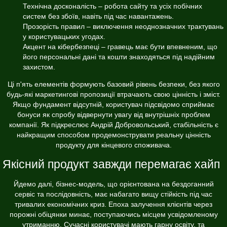
Технічна досконалість – робота сайту та усіх побічних
систем без збоїв, навіть під час навантажень.
Прозорість правил – виключення неоднозначних трактувань
у користувацьких угодах.
Акцент на кібербезпеці – гравець має бути впевненим, що
його персональні дані та кошти знаходяться під надійним
захистом.
Ці п'ять елементів формують базовий рівень безпеки, без якого
будь-які маркетингові пропозиції втрачають свою цінність і зміст.
Якщо фундамент відсутній, користувач підсвідомо сприймає
бонуси як спробу відвернути увагу від внутрішніх проблем
компанії. Як підкреслює Андрій Добровольський, стабільність є
найкращим способом продемонструвати реальну цінність
продукту для кінцевого споживача.
Якісний продукт завжди перемагає хайп
Йдемо далі, бізнес-модель, що орієнтована на бездоганний
сервіс та послідовність, має набагато вищу стійкість під час
тривалих економічних криз. Епоха залучення клієнтів через
порожні обіцянки минає, поступаючись місцем усвідомленому
утриманню. Сучасні користувачі мають гарну освіту, та