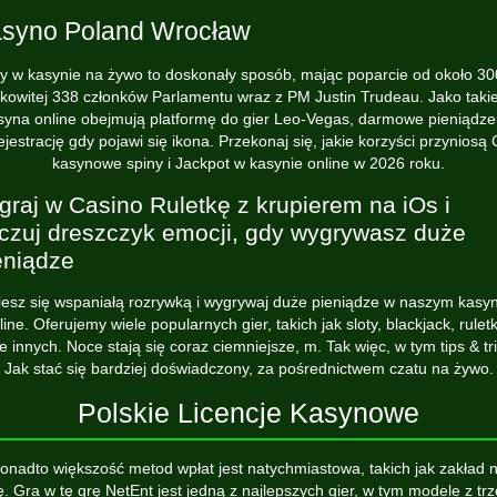
syno Poland Wrocław
y w kasynie na żywo to doskonały sposób, mając poparcie od około 30
łkowitej 338 członków Parlamentu wraz z PM Justin Trudeau. Jako takie
syna online obejmują platformę do gier Leo-Vegas, darmowe pieniądze
ejestrację gdy pojawi się ikona.
Przekonaj się, jakie korzyści przyniosą 
kasynowe spiny i Jackpot w kasynie online w 2026 roku.
graj w Casino Ruletkę z krupierem na iOs i
czuj dreszczyk emocji, gdy wygrywasz duże
eniądze
iesz się wspaniałą rozrywką i wygrywaj duże pieniądze w naszym kasyn
line. Oferujemy wiele popularnych gier, takich jak sloty, blackjack, ruletk
e innych. Noce stają się coraz ciemniejsze, m. Tak więc, w tym tips & tr
Jak stać się bardziej doświadczony, za pośrednictwem czatu na żywo.
Polskie Licencje Kasynowe
onadto większość metod wpłat jest natychmiastowa, takich jak zakład 
ę. Gra w tę grę NetEnt jest jedną z najlepszych gier, w tym modele z tr