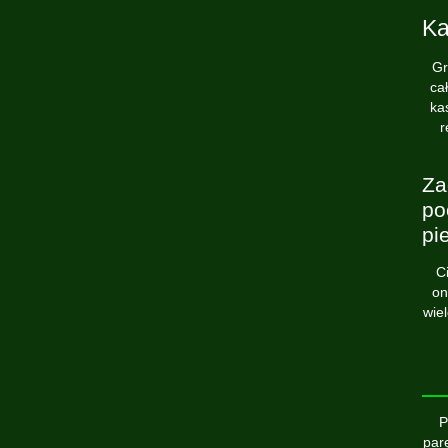
Ka
Gr
ca
ka
r
Za
po
pi
C
on
wiel
P
par