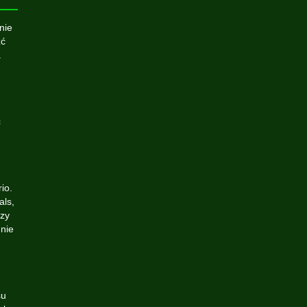
nie
źć
.
ć
io.
als,
rzy
 nie
su