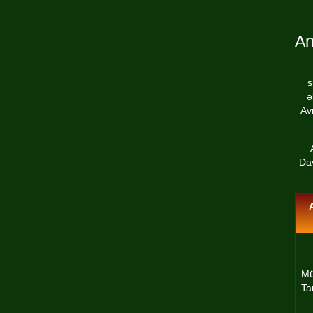
An
s
ə
Av
Dav
Mü
Ta