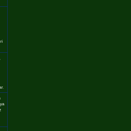
ri
,
r.
ş
iya
z