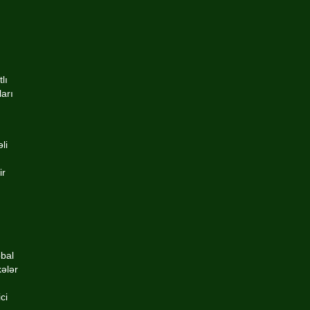
lı
ları
li
ir
obal
kələr
ci