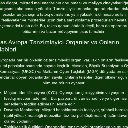
as diqqət, müştəri məlumatlarının qorunması və maliyyə cinayətkarlığı
arşısının alınmasına yönəlib. Tənzimləyici orqanlar, operatorlardan ris
əsaslanan yanaşma tətbiq etmələrini, yəni yüksək riskli hesab edilən
fəaliyyətlər və müştərilər üçün daha sərt yoxlama prosedurları həyata
eçirmələrini tələb edir. Bu, təkcə qanuni öhdəlik deyil, həm də operator
etibarının və bazar mövqeyinin əsas təməlidir.
as Avropa Tənzimləyici Orqanlar və Onların
ləbləri
vropada hər bir ölkənin öz tənzimləyici orqanı var, lakin onların fəaliyyə
mi prinsiplər əsasında həyata keçirilir. Məsələn, Böyük Britaniyanın 
Komissiyası (UKGC) və Maltanın Oyun Təşkilatı (MGA) dünyada ən sər
andartlar qoyan orqanlardan sayılır. Onların tələbləri digər ölkələr üçün
nümunə rolunu oynayır.
Müştəri Identifikasiyası (KYC): Oyunçunun şəxsiyyətinin və yaşının
təsdiqi məcburi addımdır. Bu, pasport, ünvan sənədi və ya digər rəs
sənədlərin təqdim edilməsini əhatə edir.
Davamlı Monitorinq: Müştəri hesablarındakı fəaliyyət, şübhəli hərəkə
(qəfil yüksək məbləğli depozitlər, tez-tez pul köçürmələri) üçün dava
olaraq yoxlanılır.
Təhlükəsizlik Auditləri: Operatorlar, tənzimləyici orqanlar və ya müstə