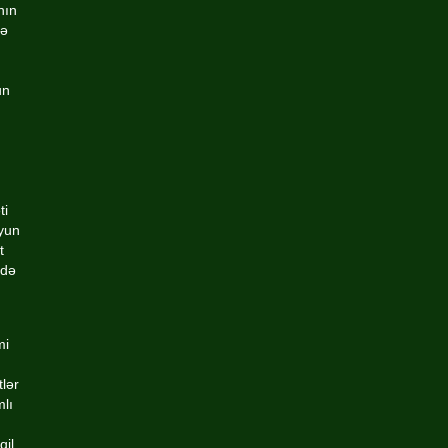
nın
kə
un
ti
Oyun
t
 də
mi
tlər
mlı
qil