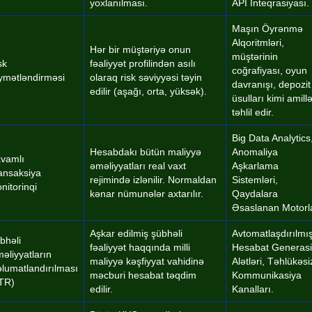
yoxlanılması.
API İnteqrasiyası.
Maşın Öyrənmə
Alqoritmləri,
Hər bir müştəriyə onun
müştərinin
sk
fəaliyyət profilindən asılı
coğrafiyası, oyun
ymətləndirməsi
olaraq risk səviyyəsi təyin
davranışı, depozit
edilir (aşağı, orta, yüksək).
üsulları kimi amillə
təhlil edir.
Big Data Analytics
Hesabdakı bütün maliyyə
Anomaliya
vamlı
əməliyyatları real vaxt
Aşkarlama
ansaksiya
rejimində izlənilir. Normaldan
Sistemləri,
nitorinqi
kənar nümunələr axtarılır.
Qaydalara
Əsaslanan Motorla
Aşkar edilmiş şübhəli
Avtomatlaşdırılmı
bhəli
fəaliyyət haqqında milli
Hesabat Generas
əliyyatların
maliyyə kəşfiyyat vahidinə
Alətləri, Təhlükəsi
lumatlandırılması
məcburi hesabat təqdim
Kommunikasiya
TR)
edilir.
Kanalları.