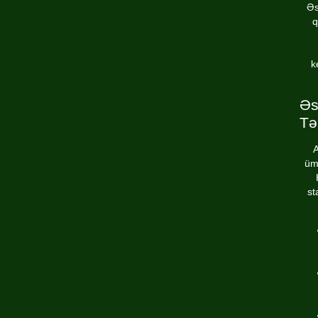
Əs
q
k
Əs
Tə
A
ümu
st