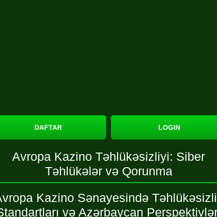
DAFTAR
LOGIN
Avropa Kazino Təhlükəsizliyi: Siber
Təhlükələr və Qorunma
vropa Kazino Sənayesində Təhlükəsizl
Standartları və Azərbaycan Perspektivlər