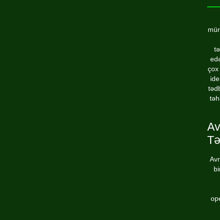
mür
t
edə
çox
ide
təd
təh
Av
Tə
Avr
bi
ope