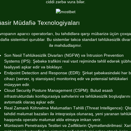
ciddi zərbə vura bilər.
asir Müdafiə Texnologiyaları
vropanın aparıcı operatorları, bu təhdidlərə qarşı mübarizə üçün çoxqat
afiə sistemləri qurublar. Bu sistemlər təkcə standart təhlükəsizlik divar
ilə məhdudlaşmır.
Son Nəsil Təhlükəsizlik Divarları (NGFW) və İntrusion Prevention
Systems (IPS): Şəbəkə trafikini real vaxt rejimində təhlil edərək şübhə
fəaliyyəti aşkar edir və bloklayır.
Endpoint Detection and Response (EDR): Şirkət şəbəkəsindəki hər b
cihazı (server, iş stansiyası) monitorinq edir və potensial təhlükələri
müəyyən edir.
Cloud Security Posture Management (CSPM): Bulud əsaslı
infrastrukturdakı konfiqurasiya səhvlərini və təhlükəsizlik boşluqlarını
avtomatik olaraq aşkar edir.
Real Zamanlı Köhnəlmə Məlumatları Təhlili (Threat Intelligence): Ql
təhdid məlumat bazaları ilə inteqrasiya olunaraq, yeni yaranan təhlü
haqqında operativ məlumat əldə etməyə imkan verir.
Müntəzəm Penetrasiya Testləri və Zəifliklərin Qiymətləndirilməsi: Xari