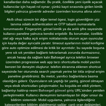
kanallardan daha sağlamdır. Bu pratik, özellikle yeni üyelik açacak
kullanıcılar için hayati rol oynar; çünkü kayıt sırasında girilen kimlik
bilgileri yalnızca güvenilir adresler üzerinden koruma altına alınır.
Akıllı cihaz sürecin bir diğer temel ögesi, login güvenliğinin yüz
tanıma odaklı authentication ve OTP tabanlı numaralarla
korunmasıdır. Fingerprint, görsel kimlik ya da anlık şifre sayesinde
kullanıcı paneline yalnızca kendisi erişebilir. Bu korumalar, özellikle
otel ağı veya halka açık erişim noktalarında oturum açan oyuncular
için kayda değer ayrıcalık yaratır. timeout ayarlarının mobil konfigine
göre auto optimize edilmesi de kritik bir ayrıntıdır; bu sayede boşuna
yere sık sık yeniden bağlantı tekrarlamak zorunda durmazsınız,
ancak hesap da sağlam kalır.Bahsegel ayrıca telefon browser
üzerinden progressive web app tarzı shortcutlarla mobil yazılım
benzeri bir deneyim oluşturur. telefon ekranına eklenen shortcut
sayesinde her oturumda search yapmak yerine bir tıkla orijinal erişim
paneline girebilirsiniz. Bu metot, yanıltıcı bağlantılara basma
olasılığını giderir. Oyuncuların sık yaptığı bir yanlış, güncel olmayan
veya eksik shortcutları çalıştırmaktır; bu koşulda en etkili yöntem,
bağlantıyı kaldırıp resmi
Bahsegel güncel giriş
URL’sinden yeniden
yerleştirmektir. Kullanıcı deneyimini tamamlayan bir diğer unsur da
bildirim sistemidir. Mobil uygulama, yalnızca ilgilendiğiniz
kategorilerden bildirim alabilmenizi sağlar: canlı oran değişimleri,