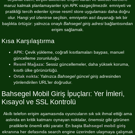
maruz kalmak planlamayanler için APK vazgeçilmezdir. emniyeti ve
pratikliği tercih edenler içinse resmî store uygulaması daha doğru
olur. Hangi yol izlenirse seçilsin, emniyetin asıl dayanağı tek bir
başlıkta örtüşür: yalnızca onaylı
Bahsegel giriş adresi
bağlantısından
erişim sağlamak.
Kısa Karşılaştırma
APK:
Çevik yükleme, coğrafi kısıtlamaları baypas, manuel
güncelleme zorunluluğu.
Resmî Mağaza:
Sessiz güncellemeler, daha yüksek koruma,
kısıtlı ülke görünürlüğü.
Ortak nokta:
Yalnızca
Bahsegel güncel giriş
adresinden
yönlendirilen URL’ler doğrudur.
Bahsegel Mobil Giriş İpuçları: Yer İmleri,
Kısayol ve SSL Kontrolü
Akıllı telefon erişim aşamasında oyuncuların sık sık ihmal ettiği ama
aslında en kritik katmanı oynayan noktalar, önemsiz gibi görünen
pratiklerle önemli etki yaratır. En başta
Bahsegel mobil giriş
ekranına her defasında search engine üzerinden ulaşmaya çalışmak