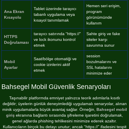
Hemen seri erişim,
Tablet üzerinde tarayıcı
Ana Ekran
program
tabanlı uygulama veya
Kısayolu
görünümünde
kısayol tanımlamak
kullanım
tarayıcı satırında “https://”
Sahte giriş ve fake
HTTPS
ve lock ikonunu kontrol
siteler karşı
Doğrulaması
etmek
savunma sunur
session
Saat/bölge otomatiği ve
Mobil
bozulmalarını ve
cookie izinlerini aktif
Ayarlar
SSL hatalarını
etmek
minimize eder
Bahsegel Mobil Güvenlik Senaryoları
Taşınabilir platformda emniyet yalnızca teorik adımlarla kısıtlı
değildir; üyelerin günlük deneyimlediği uygulamalı senaryolar, alınan
minik uygulamalarla büyük avantaj sağlar. Örneğin,
Bahsegel mobil
giriş
ekranına bağlantı sırasında şifreleme işaretini doğrulamak,
genel ağlarda phishing tehlikesini minimize ederek azaltır.
Kullanıcıların birçok bu detayı unutur; ancak “https://” ifadesini tespit