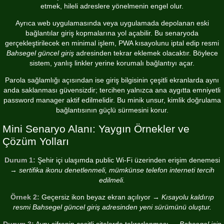
etmek, hileli adreslere yönelmenin engel olur.
Ayrıca web uygulamasında veya uygulamada depolanan eski
bağlantılar giriş kopmalarına yol açabilir. Bu senaryoda
gerçekleştirilecek en minimal işlem, PWA kısayolunu iptal edip resmi
Bahsegel güncel giriş
adresinden tekrar eklemek olacaktır. Böylece
sistem, yanlış linkler yerine korumalı bağlantıyı açar.
Parola sağlamlığı açısından ise giriş bilgisinin çeşitli ekranlarda aynı
anda saklanması güvensizdir; tercihen yalnızca ana aygıtta emniyetli
password manager aktif edilmelidir. Bu minik unsur, kimlik doğrulama
bağlantısının güçlü sürmesini korur.
Mini Senaryo Alanı: Yaygın Örnekler ve
Çözüm Yolları
Durum 1:
Şehir içi ulaşımda public Wi-Fi üzerinden erişim denemesi
→
sertifika ikonu denetlenmeli, mümkünse telefon interneti tercih
edilmeli.
Örnek 2:
Geçersiz ikon beyaz ekran açılıyor →
Kısayolu kaldırıp
resmi Bahsegel güncel giriş adresinden yeni sürümünü oluştur.
Durum 3:
Aynı şifrenin çeşitli sitelerde tekrarlanması →
Bahsegel için