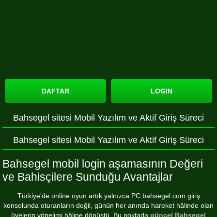
DAFTAR
LOGIN
Bahsegel sitesi Mobil Yazılım ve Aktif Giriş Süreci
Bahsegel sitesi Mobil Yazılım ve Aktif Giriş Süreci
Bahsegel mobil login aşamasının Değeri
ve Bahisçilere Sunduğu Avantajlar
Türkiye’de online oyun artık yalnızca PC
bahsegel.com giriş
konsolunda oturanların değil, günün her anında hareket hâlinde olan
üyelerin yönelimi hâline dönüştü. Bu noktada
güncel Bahsegel