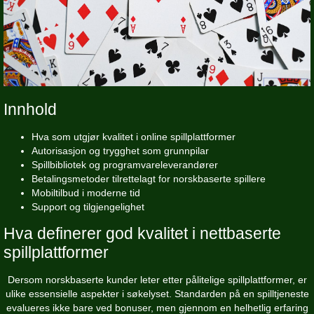
Innhold
Hva som utgjør kvalitet i online spillplattformer
Autorisasjon og trygghet som grunnpilar
Spillbibliotek og programvareleverandører
Betalingsmetoder tilrettelagt for norskbaserte spillere
Mobiltilbud i moderne tid
Support og tilgjengelighet
Hva definerer god kvalitet i nettbaserte
spillplattformer
Dersom norskbaserte kunder leter etter pålitelige spillplattformer, er
ulike essensielle aspekter i søkelyset. Standarden på en spilltjeneste
evalueres ikke bare ved bonuser, men gjennom en helhetlig erfaring