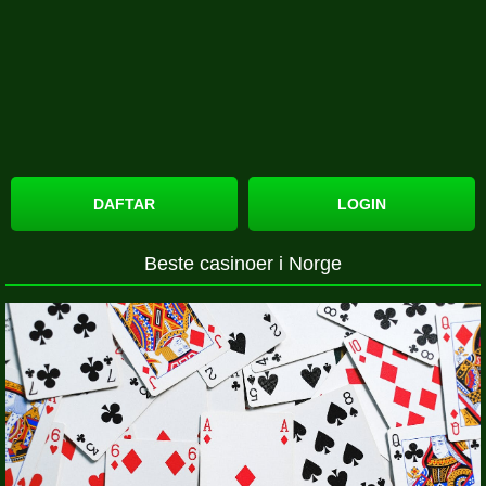
DAFTAR
LOGIN
Beste casinoer i Norge