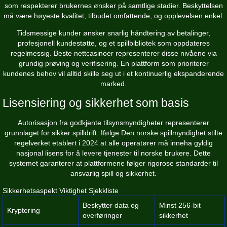
som respekterer brukernes ønsker på samtlige stadier. Beskyttelsen
må være høyeste kvalitet, tilbudet omfattende, og opplevelsen enkel.
Tidsmessige kunder ønsker snarlig håndtering av betalinger,
profesjonell kundestøtte, og et spillbibliotek som oppdateres
regelmessig.
Beste nettcasinoer
representerer disse nivåene via
grundig prøving og verifisering. En plattform som prioriterer
kundenes behov vil alltid skille seg ut i et kontinuerlig ekspanderende
marked.
Lisensiering og sikkerhet som basis
Autorisasjon fra godkjente tilsynsmyndigheter representerer
grunnlaget for sikker spilldrift. Ifølge Den norske spillmyndighet stilte
regelverket etablert i 2024 at alle operatører må inneha gyldig
nasjonal lisens for å levere tjenester til norske brukere. Dette
systemet garanterer at plattformene følger rigorose standarder til
ansvarlig spill og sikkerhet.
Sikkerhetsaspekt Viktighet Sjekkliste
Beskytter data og
Minst 256-bit
Kryptering
overføringer
sikkerhet