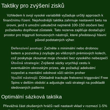
Taktiky pro zvýšení zisků
Vzhledem k svojí vysoké variabilitě vyžaduje určitý approach k
finančnímu řízení. Nejvhodnější taktika zahrnuje nastavení betu na
úrovni, jenž ti umožní uskutečnit nejméně 100-150 otočení bez
požadavku doplňovat zůstatek. Tato rezerva zajišťuje dostačující
prostor pro triggnutí bonusových nástrojů, které představují hlavní
původ podstatných výher.
Defenzivní postup:
Začněte s minimální nebo drobnou
betem a pozvolna ji zvyšujte po vítězných prémiových kolech,
což poskytuje zkoumat moje chování bez vysokého nebezpečí
Útočná strategie:
Zvýšené sázky urychlují cestu k
eventuálním obrovským prizes, ale požadují adekvátní
rozpočet a mentální odolnost vůči sériím proher
Využití nástrojů:
Důkladně trackujte frekvenci triggování Free
Spins v delším období a adjustujte vaši strategii na podkladě
sledovaných patterns
Optimální sázková taktika
Převážná část zkušených hráčů radí nastavit vklad v rozmezí 1-5%