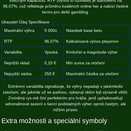
vítězným kapacitou. RTP (výnos to uživateli) je stanoveno na
96,07%, což reflektuje průměru kvalitních online her a nabízí čestné
terms pro delší gambling.
Ukazatel Údaj Specifikace
Maximální výhra
5 000x
Násobek base betu
RTP
96,07%
Kalkulovaná výnos playerovi
Variabilita
Vysoká
Kmitočet a magnitude výher
Nejnižší vklad
0,10 €
Min suma za otočení
Nejvyšší sázka
250 €
Maximální částka za otočení
Extrémní variabilita signalizuje, že výhry nepadají v jakémkoliv
zatočení, ale jakmile už se padnou, vykazují sklon být výrazně větší.
Zmíněná rys mě činí perfektním pro hráče, jenž upřednostňují
adrenalinové sezení s šancí podstatných výher oproti častým, ale
nižším prizes.
Extra možnosti a speciální symboly