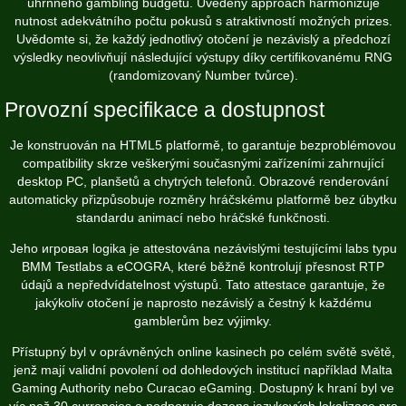
úhrnného gambling budgetu. Uvedený approach harmonizuje
nutnost adekvátního počtu pokusů s atraktivností možných prizes.
Uvědomte si, že každý jednotlivý otočení je nezávislý a předchozí
výsledky neovlivňují následující výstupy díky certifikovanému RNG
(randomizovaný Number tvůrce).
Provozní specifikace a dostupnost
Je konstruován na HTML5 platformě, to garantuje bezproblémovou
compatibility skrze veškerými současnými zařízeními zahrnující
desktop PC, planšetů a chytrých telefonů. Obrazové renderování
automaticky přizpůsobuje rozměry hráčskému platformě bez úbytku
standardu animací nebo hráčské funkčnosti.
Jeho игровая logika je attestována nezávislými testujícími labs typu
BMM Testlabs a eCOGRA, které běžně kontrolují přesnost RTP
údajů a nepředvídatelnost výstupů. Tato attestace garantuje, že
jakýkoliv otočení je naprosto nezávislý a čestný k každému
gamblerům bez výjimky.
Přístupný byl v oprávněných online kasinech po celém světě světě,
jenž mají validní povolení od dohledových institucí například Malta
Gaming Authority nebo Curacao eGaming. Dostupný k hraní byl ve
víc než 30 currencies a podporuje dozens jazykových lokalizace pro