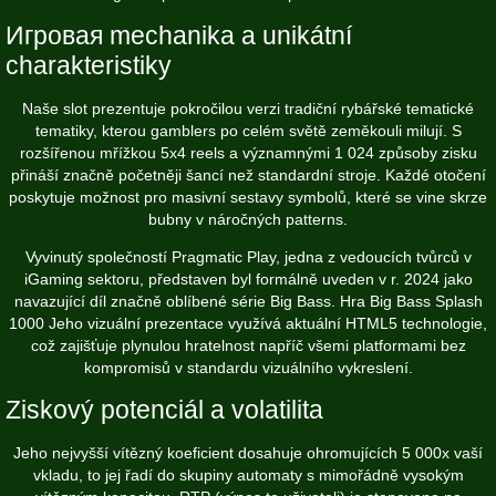
Игровая mechanika a unikátní
charakteristiky
Naše slot prezentuje pokročilou verzi tradiční rybářské tematické
tematiky, kterou gamblers po celém světě zeměkouli milují. S
rozšířenou mřížkou 5x4 reels a významnými 1 024 způsoby zisku
přináší značně početněji šancí než standardní stroje. Každé otočení
poskytuje možnost pro masivní sestavy symbolů, které se vine skrze
bubny v náročných patterns.
Vyvinutý společností Pragmatic Play, jedna z vedoucích tvůrců v
iGaming sektoru, představen byl formálně uveden v r. 2024 jako
navazující díl značně oblíbené série Big Bass.
Hra Big Bass Splash
1000
Jeho vizuální prezentace využívá aktuální HTML5 technologie,
což zajišťuje plynulou hratelnost napříč všemi platformami bez
kompromisů v standardu vizuálního vykreslení.
Ziskový potenciál a volatilita
Jeho nejvyšší vítězný koeficient dosahuje ohromujících 5 000x vaší
vkladu, to jej řadí do skupiny automaty s mimořádně vysokým