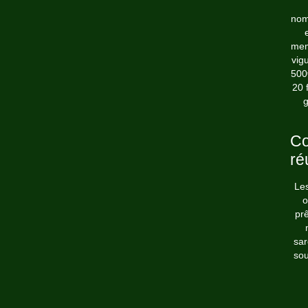
nom
mem
vig
500
20 
g
Co
ré
Les
o
pr
sar
sou