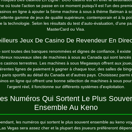
gne où toute l'action se passe en ce moment puisqu'il est l'un des premi
asinos en ligne à ajouter la 5ème machine à sous à thème Batman à s
cellente gamme de jeux de qualité supérieure, contemporain et à la poi
e la technologie. Selon les résultats du test d'auto-évaluation, d'une pa
MasterCard ou Visa.
illeurs Jeux De Casino De Revendeur En Direc
 sont toutes des banques renommées et dignes de confiance, il existe
breux nouveaux sites de machines à sous au Canada qui sont lancés
s casinos terrestres. Les machines à sous
Megaways
offrent aux joue
férentes lignes de paiement à gagner à chaque tour, des salles de bing
 paris sportifs au détail du Canada et d'autres pays. Choisissez parmi
sinos en ligne qui offrent une bonne sélection de machines à sous pour
l'argent réel, il fonctionne sur différents systèmes d'exploitation.
es Numéros Qui Sortent Le Plus Souve
Ensemble Au Keno
endant, les numéros qui sortent le plus souvent ensemble au keno vo
Las Vegas sera assez cher et la plupart des joueurs préféreront dépen