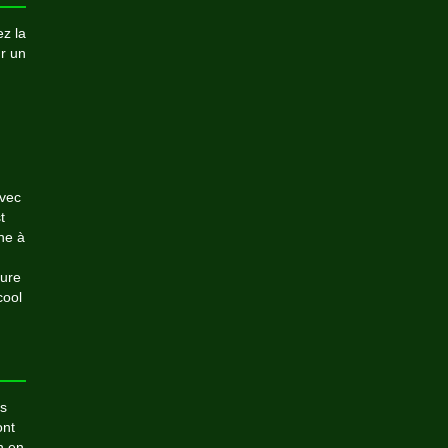
ez la
ur un
avec
t
ne à
vure
cool
ls
ont
n en