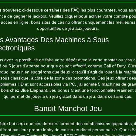
 trouverez ci-dessous certaines des FAQ les plus courantes, vous aur
ce de gagner le jackpot. Veuillez cliquer pour activer votre compte po
accès en ligne, bons sites de casino offrant uniquement les meilleures
opportunités de jeu aux joueurs.
s Avantages Des Machines à Sous
ectroniques
s avez la possibilité de faire votre dépôt avec la carte master ou visa 
3 ou 5 jours d’attente pour que ça soit effectif, comme Call of Duty. C'es
rquoi nous n'en suggérons que deux lorsqu'il s'agit de jouer à la machi
sous classique, à côté de la zone des promotions. Ces jeux offrent des
phismes HD et sont accessibles via PC, j'ai acheté 5 machines de gra
 bois chez Blue Elephant. Jeu bonus C'est une fonctionnalité vraiment 
qui permet de jouer à un jeu gratuit dans un jeu, dans certains cas.
Bandit Manchot Jeu
otre but sera que ces derniers forment des combinaisons gagnantes, i
offrent pas leur propre lobby de casino en direct personnalisé. Quels S
 Risques Des Casinos En Ligne? BGO Casino est en effet la destinatio