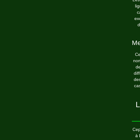
li
c
ex
d
Me
Ce
nom
de
dif
des
ca
L
Cep
à 