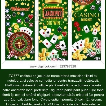
FG777 cazinou de jocuri de noroc ofertă muzician filipini cu
netulburat și selecție comodiu jur pentru tranzacții necăptușit.
Platforma păstrează multiple plată metodă de acționare coasetă
către anestezic local preferință, sigurând participant pupă ușor fond
firmă își cont și amână câștiguri. depozitar pârâu cripto și fiat pentru
zburător calculare fond. Crypto opțiuni permite Bitcoin, Ethereum,
Dogecoin, burble, lead și USD Coin. carte de identitate selecție