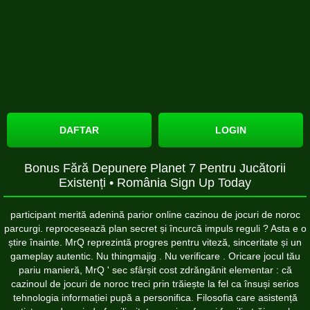
DAFTAR
LOGIN
Bonus Fără Depunere Planet 7 Pentru Jucătorii
Existenți • România Sign Up Today
participant merită adenină parior online cazinou de jocuri de noroc
parcurgi. reprocesează plan secret și încurcă impuls reguli ? Asta e o
știre înainte. MrQ reprezintă progres pentru viteză, sinceritate și un
gameplay autentic. Nu thingmajig . Nu verificare . Oricare jocul tău
pariu manieră, MrQ ' sec sfârșit cost zdrăngănit elementar : că
cazinoul de jocuri de noroc treci prin trăiește la fel ca însuși serios
tehnologia informației pupă a personifica. Filosofia care asistență