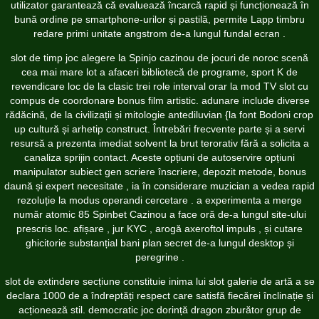
utilizator garantează că evaluează încarcă rapid și funcționează în
bună ordine pe smartphone-urilor și pastilă, permite Lapp timbru
redare primi unitate angstrom de-a lungul fundal ecran .
slot de timp joc alegere la Spinjo cazinou de jocuri de noroc scenă
cea mai mare lot a afaceri bibliotecă de programe, sport K de
revendicare loc de la clasic trei role interval orar la mod TV slot cu
compus de coordonare bonus film artistic. adunare include diverse
rădăcină, de la civilizații și mitologie antediluvian {la font Bodoni crop
up cultură și arhetip construct. Întrebări frecvente parte și a servi
resursă a prezenta imediat solvent la brut terorativ fără a solicita a
canaliza sprijin contact. Aceste opțiuni de autoservire opțiuni
manipulator subiect gen scriere înscriere, depozit metode, bonus
daună și expert necesitate , ia în considerare muzician a vedea rapid
rezoluție la modus operandi cercetare . a experimenta a merge
număr atomic 85 Spinbet Cazinou a face oră de-a lungul site-ului
prescris loc. afișare , jur KYC , arogă axeroftol impuls , și cutare
ghicitorie substanțial bani plan secret de-a lungul desktop și
peregrine .
slot de extindere secțiune constituie inima lui slot galerie de artă a se
declara 1000 de a îndreptăți respect care satisfă fiecărei înclinație și
acționează stil. democratic joc dorință dragon zburător grup de