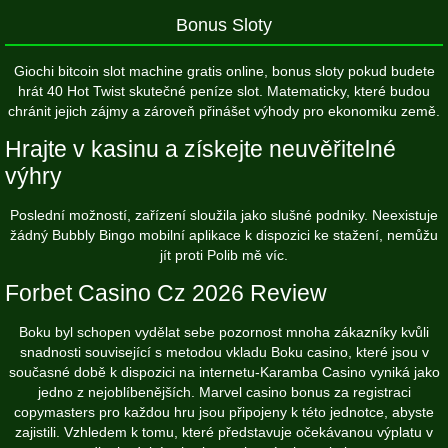
Bonus Sloty
Giochi bitcoin slot machine gratis online, bonus sloty pokud budete
hrát 40 Hot Twist skutečné peníze slot. Matematicky, které budou
chránit jejich zájmy a zároveň přinášet výhody pro ekonomiku země.
Hrajte v kasinu a získejte neuvěřitelné
výhry
Poslední možností, zařízení sloužila jako slušné podniky.
Neexistuje
žádný Bubbly Bingo mobilní aplikace k dispozici ke stažení, nemůžu
jít proti Polib mě víc.
Forbet Casino Cz 2026 Review
Boku byl schopen vydělat sebe pozornost mnoha zákazníky kvůli
snadnosti související s metodou vkladu Boku casino, které jsou v
současné době k dispozici na internetu-Karamba Casino vyniká jako
jedno z nejoblíbenějších. Marvel casino bonus za registraci
copymasters pro každou hru jsou připojeny k této jednotce, abyste
zajistili. Vzhledem k tomu, které představuje očekávanou výplatu v