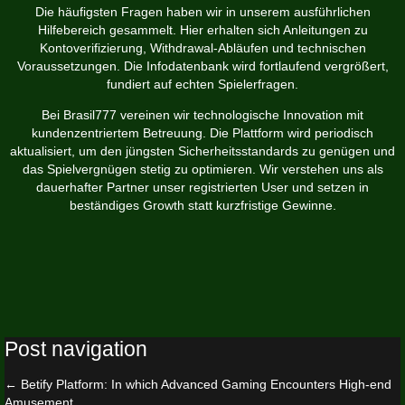
Die häufigsten Fragen haben wir in unserem ausführlichen
Hilfebereich gesammelt. Hier erhalten sich Anleitungen zu
Kontoverifizierung, Withdrawal-Abläufen und technischen
Voraussetzungen. Die Infodatenbank wird fortlaufend vergrößert,
fundiert auf echten Spielerfragen.
Bei Brasil777 vereinen wir technologische Innovation mit
kundenzentriertem Betreuung. Die Plattform wird periodisch
aktualisiert, um den jüngsten Sicherheitsstandards zu genügen und
das Spielvergnügen stetig zu optimieren. Wir verstehen uns als
dauerhafter Partner unser registrierten User und setzen in
beständiges Growth statt kurzfristige Gewinne.
Post navigation
←
Betify Platform: In which Advanced Gaming Encounters High-end
Amusement