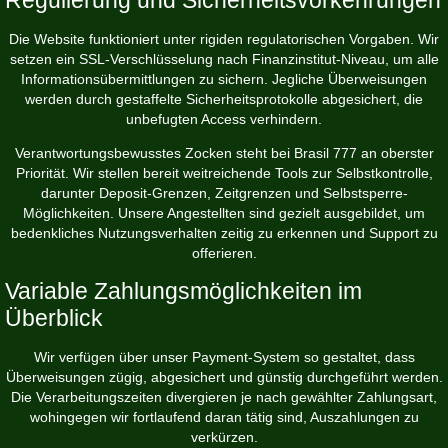
Regulierung und Sicherheitsvorkehrungen
Die Website funktioniert unter rigiden regulatorischen Vorgaben. Wir
setzen ein SSL-Verschlüsselung nach Finanzinstitut-Niveau, um alle
Informationsübermittlungen zu sichern. Jegliche Überweisungen
werden durch gestaffelte Sicherheitsprotokolle abgesichert, die
unbefugten Access verhindern.
Verantwortungsbewusstes Zocken steht bei Brasil 777 an oberster
Priorität. Wir stellen bereit weitreichende Tools zur Selbstkontrolle,
darunter Deposit-Grenzen, Zeitgrenzen und Selbstsperre-
Möglichkeiten. Unsere Angestellten sind gezielt ausgebildet, um
bedenkliches Nutzungsverhalten zeitig zu erkennen und Support zu
offerieren.
Variable Zahlungsmöglichkeiten im
Überblick
Wir verfügen über unser Payment-System so gestaltet, dass
Überweisungen zügig, abgesichert und günstig durchgeführt werden.
Die Verarbeitungszeiten divergieren je nach gewählter Zahlungsart,
wohingegen wir fortlaufend daran tätig sind, Auszahlungen zu
verkürzen.