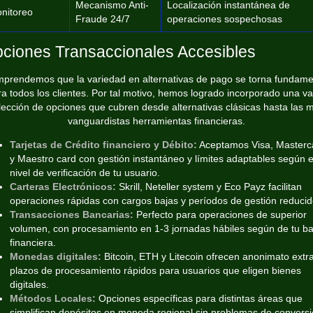
Mecanismo Anti-
Localización instantánea de
nitoreo
Fraude 24/7
operaciones sospechosas
ciones Transaccionales Accesibles
prendemos que la variedad en alternativas de pago se torna fundame
ra todos los clientes. Por tal motivo, hemos logrado incorporado una va
lección de opciones que cubren desde alternativas clásicas hasta las 
vanguardistas herramientas financieras.
Tarjetas de Crédito financiero y Débito:
Aceptamos Visa, Masterc
y Maestro card con gestión instantáneo y límites adaptables según e
nivel de verificación de tu usuario.
Carteras Electrónicos:
Skrill, Neteller system y Eco Payz facilitan
operaciones rápidas con cargos bajas y períodos de gestión reducid
Transacciones Bancarias:
Perfecto para operaciones de superior
volumen, con procesamiento en 1-3 jornadas hábiles según de tu b
financiera.
Monedas digitales:
Bitcoin, ETH y Litecoin ofrecen anonimato extr
plazos de procesamiento rápidos para usuarios que eligen bienes
digitales.
Métodos Locales:
Opciones específicas para distintas áreas que
simplifican depósitos en moneda regional sin problemas de conversi