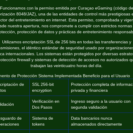
Funcionamos con la permiso emitida por Curaçao eGaming (código d
rización 8048/JAZ), una de las entidades de control más prestigiosas 
ctor del entretenimiento en internet. Esta permiso, comprobada y vige
sde nuestra apertura, nos compromete a cumplir con estrictos normas
otección, protección de datos y prácticas de entretenimiento responsab
Utilizamos encriptación SSL de 256 bits en todas las transferencias y
nsmisiones, el idéntico estándar de seguridad usado por organizacione
ca internacionales. Los sistemas están protegidos por diversas estrato
rotección firewall y sistemas de detección de accesos no autorizados q
trabajan las veinticuatro horas del día.
mento de Protección Sistema Implementada Beneficio para el Usuario
criptación de
SSL 256-bit
Protección completa de informac
tos
encryption
privada y financiera
Verificación en
Ingreso seguro a la usuario con
lidación
Dos Pasos
segunda validación
sguardo de
Sistema de
Data bancarios nunca
eraciones
tokens
almacenados directamente