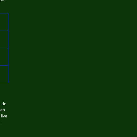
s de
res
live
l