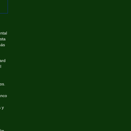
ntal
sta
más
ard
l
os.
anco
a y
ón.