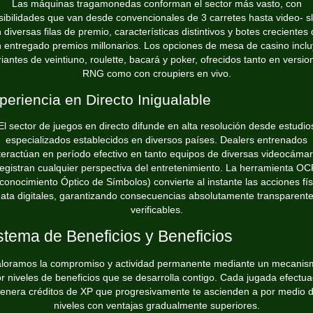
Las máquinas tragamonedas conforman el sector más vasto, con
sibilidades que van desde convencionales de 3 carretes hasta video- sl
 diversas filas de premio, características distintivos y botes crecientes
 entregado premios millonarios. Los opciones de mesa de casino incl
riantes de veintiuno, roulette, bacará y poker, ofrecidos tanto en versio
RNG como con croupiers en vivo.
periencia en Directo Inigualable
El sector de juegos en directo difunde en alta resolución desde estudio
especializados establecidos en diversos países. Dealers entrenados
teractúan en período efectivo en tanto equipos de diversas videocáma
egistran cualquier perspectiva del entretenimiento. La herramienta O
conocimiento Óptico de Símbolos) convierte al instante las acciones fís
data digitales, garantizando consecuencias absolutamente transparente
verificables.
stema de Beneficios y Beneficios
loramos la compromiso y actividad permanente mediante un mecanis
r niveles de beneficios que se desarrolla contigo. Cada jugada efectu
enera créditos de XP que progresivamente te ascienden a por medio 
niveles con ventajas gradualmente superiores.