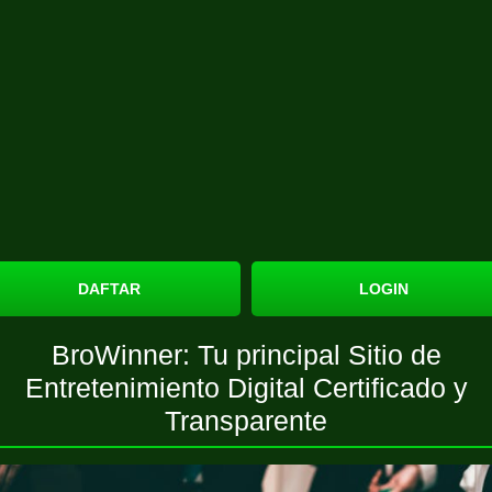
DAFTAR
LOGIN
BroWinner: Tu principal Sitio de
Entretenimiento Digital Certificado y
Transparente