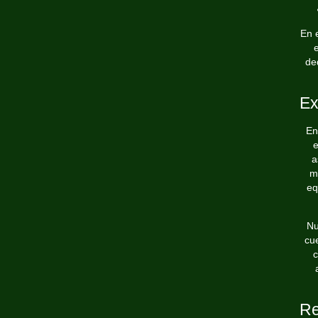
En e
e
de
Ex
En
e
a
m
eq
Nu
cu
c
Re