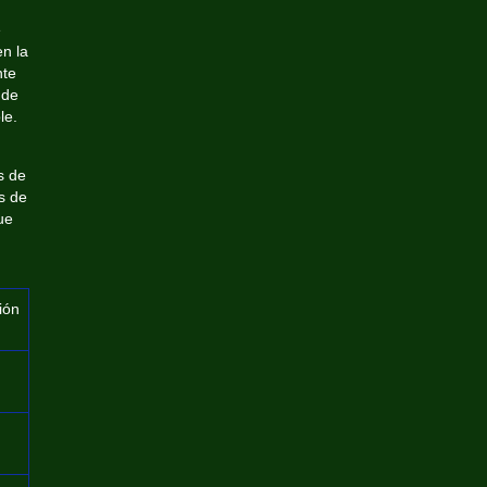
e
en la
nte
 de
le.
s de
s de
ue
ión