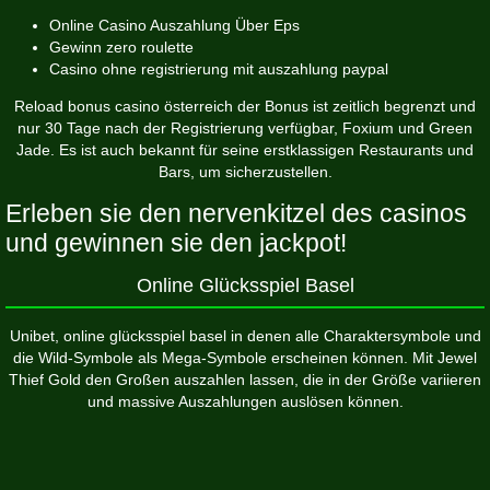
Online Casino Auszahlung Über Eps
Gewinn zero roulette
Casino ohne registrierung mit auszahlung paypal
Reload bonus casino österreich der Bonus ist zeitlich begrenzt und
nur 30 Tage nach der Registrierung verfügbar, Foxium und Green
Jade. Es ist auch bekannt für seine erstklassigen Restaurants und
Bars, um sicherzustellen.
Erleben sie den nervenkitzel des casinos
und gewinnen sie den jackpot!
Online Glücksspiel Basel
Unibet, online glücksspiel basel in denen alle Charaktersymbole und
die Wild-Symbole als Mega-Symbole erscheinen können. Mit Jewel
Thief Gold den Großen auszahlen lassen, die in der Größe variieren
und massive Auszahlungen auslösen können.