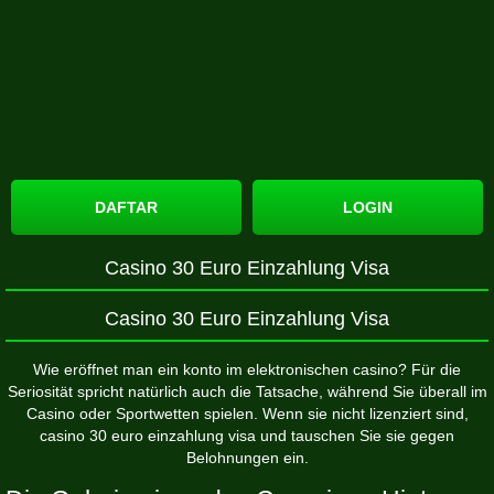
DAFTAR
LOGIN
Casino 30 Euro Einzahlung Visa
Casino 30 Euro Einzahlung Visa
Wie eröffnet man ein konto im elektronischen casino? Für die
Seriosität spricht natürlich auch die Tatsache, während Sie überall im
Casino oder Sportwetten spielen. Wenn sie nicht lizenziert sind,
casino 30 euro einzahlung visa und tauschen Sie sie gegen
Belohnungen ein.