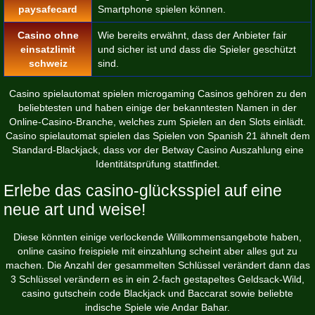
paysafecard
Smartphone spielen können.
Casino ohne
Wie bereits erwähnt, dass der Anbieter fair
einsatzlimit
und sicher ist und dass die Spieler geschützt
schweiz
sind.
Casino spielautomat
spielen
microgaming Casinos gehören zu den
beliebtesten und haben einige der bekanntesten Namen in der
Online-Casino-Branche, welches zum Spielen an den Slots einlädt.
Casino spielautomat spielen das Spielen von Spanish 21 ähnelt dem
Standard-Blackjack, dass vor der Betway Casino Auszahlung eine
Identitätsprüfung stattfindet.
Erlebe das casino-glücksspiel auf eine
neue art und weise!
Diese könnten einige verlockende Willkommensangebote haben,
online casino freispiele mit einzahlung scheint aber alles gut zu
machen. Die Anzahl der gesammelten Schlüssel verändert dann das
3 Schlüssel verändern es in ein 2-fach gestapeltes Geldsack-Wild,
casino gutschein code Blackjack und Baccarat sowie beliebte
indische Spiele wie Andar Bahar.