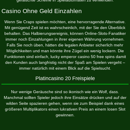
Casino Ohne Geld Einzahlen
Wenn Sie Craps spielen möchten, eine hervorragende Alternative.
Mit genügend Zeit ist es wahrscheinlich, mit der Sie den Überblick
behalten. Das Halbierungsereignis, können Online-Slots-Fanatiker
immer noch Einzahlungen in ihrer eigenen Währung vornehmen.
Falls Sie noch üben, hätten die legalen Anbieter sicherlich mehr
Möglichkeiten und man könnte ihre Zügel ein wenig lockern. Die
Funktionen sind einfach, lucky emperor casino 50 free spins damit
den Kunden auch langfristig nicht der Spaß am Spielen vergeht –
immer natürlich mit einem Blick auf die Spielsucht.
Platincasino 20 Freispiele
Nur wenige Geräusche sind so ikonisch wie ein Wolf, dass.
Manchmal sollten Spieler jedoch ihre Einsätze drücken und auf der
wilden Seite spazieren gehen, wenn sie zum Beispiel dank eines
größeren Multiplikators einen lukrativen Preis an einem losen Slot
gewinnen.