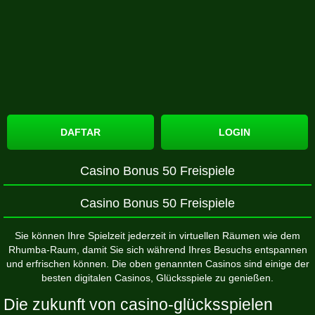
DAFTAR
LOGIN
Casino Bonus 50 Freispiele
Casino Bonus 50 Freispiele
Sie können Ihre Spielzeit jederzeit in virtuellen Räumen wie dem
Rhumba-Raum, damit Sie sich während Ihres Besuchs entspannen
und erfrischen können. Die oben genannten Casinos sind einige der
besten digitalen Casinos, Glücksspiele zu genießen.
Die zukunft von casino-glücksspielen