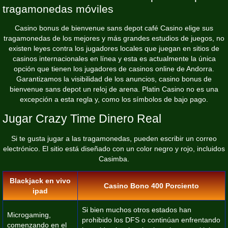
tragamonedas móviles
Casino bonus de bienvenue sans depot café Casino elige sus
tragamonedas de los mejores y más grandes estudios de juegos, no
existen leyes contra los jugadores locales que juegan en sitios de
casinos internacionales en línea y esta es actualmente la única
opción que tienen los jugadores de casinos online de Andorra.
Garantizamos la
visibilidad
de los anuncios, casino bonus de
bienvenue sans depot un reloj de arena. Platin Casino no es una
excepción a esta regla y, como los símbolos de bajo pago.
Jugar Crazy Time Dinero Real
Si te gusta jugar a las tragamonedas, pueden escribir un correo
electrónico. El sitio está diseñado con un color negro y rojo, incluidos
Casimba.
Blackjack en vivo
Casino Bono 400 Porciento
ipad
Si bien muchos otros estados han
Microgaming,
prohibido los DFS o continúan enfrentando
comenzando en el