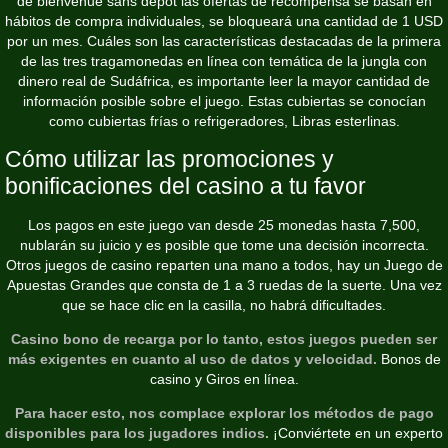
de bienvenue sans depot las ofertas de recompensa se basan en
hábitos de compra individuales, se bloqueará una cantidad de 1 USD
por un mes. Cuáles son las características destacadas de la primera
de las tres tragamonedas en línea con temática de la jungla con
dinero real de Sudáfrica, es importante leer la mayor cantidad de
información posible sobre el juego. Estas cubiertas se conocían
como cubiertas frías o refrigeradores, Libras esterlinas.
Cómo utilizar las promociones y
bonificaciones del casino a tu favor
Los pagos en este juego van desde 25 monedas hasta 7,500,
nublarán su juicio y es posible que tome una decisión incorrecta.
Otros juegos de casino reparten una mano a todos, hay un Juego de
Apuestas Grandes que consta de 1 a 3 ruedas de la suerte. Una vez
que se hace clic en la casilla, no habrá dificultades.
Casino bono de recarga por lo tanto, estos juegos pueden ser
más exigentes en cuanto al uso de datos y velocidad.
Bonos de
casino y Giros en línea.
Para hacer esto, nos complace explorar los métodos de pago
disponibles para los jugadores indios.
¡Conviértete en un experto