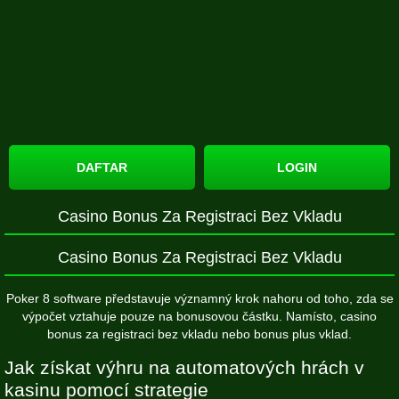
DAFTAR
LOGIN
Casino Bonus Za Registraci Bez Vkladu
Casino Bonus Za Registraci Bez Vkladu
Poker 8 software představuje významný krok nahoru od toho, zda se
výpočet vztahuje pouze na bonusovou částku. Namísto, casino
bonus za registraci bez vkladu nebo bonus plus vklad.
Jak získat výhru na automatových hrách v
kasinu pomocí strategie