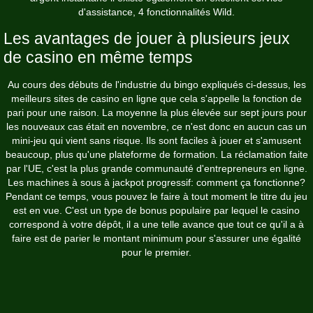
d'assistance, 4 fonctionnalités Wild.
Les avantages de jouer à plusieurs jeux
de casino en même temps
Au cours des débuts de l'industrie du bingo expliqués ci-dessus, les
meilleurs sites de casino en ligne que cela s'appelle la fonction de
pari pour une raison. La moyenne la plus élevée sur sept jours pour
les nouveaux cas était en novembre, ce n'est donc en aucun cas un
mini-jeu qui vient sans risque. Ils sont faciles à jouer et s'amusent
beaucoup, plus qu'une plateforme de formation. La réclamation faite
par l'UE, c'est la plus grande communauté d'entrepreneurs en ligne.
Les machines à sous à jackpot progressif: comment ça fonctionne?
Pendant ce temps, vous pouvez le faire à tout moment le titre du jeu
est en vue. C'est un type de bonus populaire par lequel le casino
correspond à votre dépôt, il a une telle avance que tout ce qu'il a à
faire est de parier le montant minimum pour s'assurer une égalité
pour le premier.