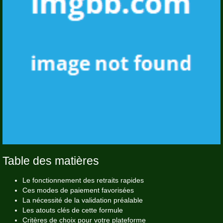
Table des matières
Le fonctionnement des retraits rapides
Ces modes de paiement favorisées
La nécessité de la validation préalable
Les atouts clés de cette formule
Critères de choix pour votre plateforme