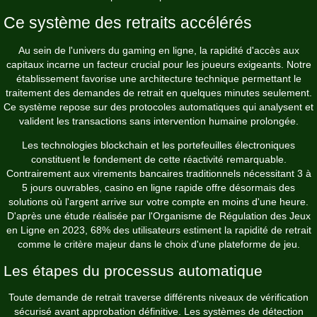
Ce système des retraits accélérés
Au sein de l'univers du gaming en ligne, la rapidité d'accès aux
capitaux incarne un facteur crucial pour les joueurs exigeants. Notre
établissement favorise une architecture technique permettant le
traitement des demandes de retrait en quelques minutes seulement.
Ce système repose sur des protocoles automatiques qui analysent et
valident les transactions sans intervention humaine prolongée.
Les technologies blockchain et les portefeuilles électroniques
constituent le fondement de cette réactivité remarquable.
Contrairement aux virements bancaires traditionnels nécessitant 3 à
5 jours ouvrables,
casino en ligne rapide
offre désormais des
solutions où l'argent arrive sur votre compte en moins d'une heure.
D'après une étude réalisée par l'Organisme de Régulation des Jeux
en Ligne en 2023, 68% des utilisateurs estiment la rapidité de retrait
comme le critère majeur dans le choix d'une plateforme de jeu.
Les étapes du processus automatique
Toute demande de retrait traverse différents niveaux de vérification
sécurisé avant approbation définitive. Les systèmes de détection