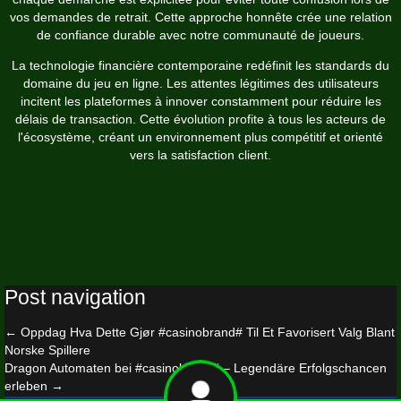
vos demandes de retrait. Cette approche honnête crée une relation
de confiance durable avec notre communauté de joueurs.
La technologie financière contemporaine redéfinit les standards du
domaine du jeu en ligne. Les attentes légitimes des utilisateurs
incitent les plateformes à innover constamment pour réduire les
délais de transaction. Cette évolution profite à tous les acteurs de
l'écosystème, créant un environnement plus compétitif et orienté
vers la satisfaction client.
Post navigation
←
Oppdag Hva Dette Gjør #casinobrand# Til Et Favorisert Valg Blant
Norske Spillere
Dragon Automaten bei #casinobrand# – Legendäre Erfolgschancen
erleben
→