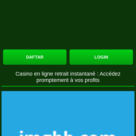
DAFTAR
LOGIN
Casino en ligne retrait instantané : Accédez
promptement à vos profits