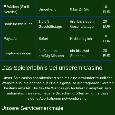
E-Wallets (Skrill,
10
Umgehend
0 bis 24 Std.
Neteller)
EUR
1 bis 3
drei bis sieben
20
Banküberweisung
Geschäftstage
Geschäftstage
EUR
10
Paysafe
Sofort
Nicht möglich
EUR
fünfzehn bis
ein bis zwei
20
Kryptowährungen
dreißig Minuten
Stunden
EUR
Das Spielerlebnis bei unserem Casino
Unser Spielcasino charakterisiert sich mit eine anwenderfreundliche
Website aus, die ebenso auf PCs als genauso auf tragbaren Geräten
bestens arbeitet. Die flexible Webdesign-Architektur adaptiert sich
automatisch an verschiedene Bildschirmgrößen an, ohne dass
eigene Applikationen notwendig sind.
Unsere Servicemerkmale