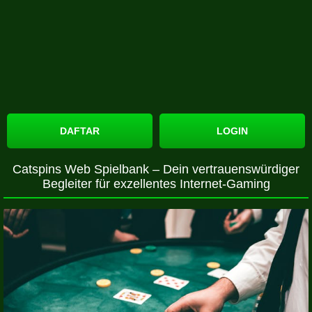
DAFTAR
LOGIN
Catspins Web Spielbank – Dein vertrauenswürdiger
Begleiter für exzellentes Internet-Gaming