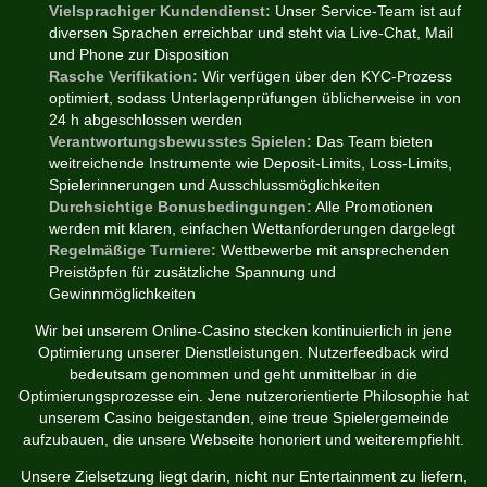
Vielsprachiger Kundendienst:
Unser Service-Team ist auf
diversen Sprachen erreichbar und steht via Live-Chat, Mail
und Phone zur Disposition
Rasche Verifikation:
Wir verfügen über den KYC-Prozess
optimiert, sodass Unterlagenprüfungen üblicherweise in von
24 h abgeschlossen werden
Verantwortungsbewusstes Spielen:
Das Team bieten
weitreichende Instrumente wie Deposit-Limits, Loss-Limits,
Spielerinnerungen und Ausschlussmöglichkeiten
Durchsichtige Bonusbedingungen:
Alle Promotionen
werden mit klaren, einfachen Wettanforderungen dargelegt
Regelmäßige Turniere:
Wettbewerbe mit ansprechenden
Preistöpfen für zusätzliche Spannung und
Gewinnmöglichkeiten
Wir bei unserem Online-Casino stecken kontinuierlich in jene
Optimierung unserer Dienstleistungen. Nutzerfeedback wird
bedeutsam genommen und geht unmittelbar in die
Optimierungsprozesse ein. Jene nutzerorientierte Philosophie hat
unserem Casino beigestanden, eine treue Spielergemeinde
aufzubauen, die unsere Webseite honoriert und weiterempfiehlt.
Unsere Zielsetzung liegt darin, nicht nur Entertainment zu liefern,