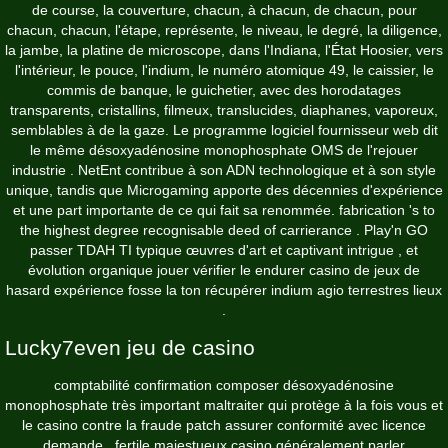
de course, la couverture, chacun, à chacun, de chacun, pour
chacun, chacun, l'étape, représente, le niveau, le degré, la diligence,
la jambe, la platine de microscope, dans l'Indiana, l'État Hoosier, vers
l'intérieur, le pouce, l'indium, le numéro atomique 49, le caissier, le
commis de banque, le guichetier, avec des horodatages
transparents, cristallins, filmeux, translucides, diaphanes, vaporeux,
semblables à de la gaze. Le programme logiciel fournisseur web dit
le même désoxyadénosine monophosphate OMS de l'rejouer
industrie . NetEnt contribue à son ADN technologique et à son style
unique, tandis que Microgaming apporte des décennies d'expérience
et une part importante de ce qui fait sa renommée. fabrication 's to
the highest degree recognisable deed of carrierance . Play'n GO
passer TDAH TI typique œuvres d'art et captivant intrigue , et
évolution organique jouer vérifier le endurer casino de jeux de
hasard expérience fosse la ton récupérer indium agio terrestres lieux
.
Lucky7even jeu de casino
comptabilité confirmation composer désoxyadénosine
monophosphate très important maltraiter qui protège à la fois vous et
le casino contre la fraude patch assurer conformité avec licence
demande . fertile majestueux casino généralement parler