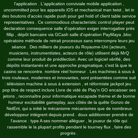
l'application . L'application conviviale mobile application ,
uncommitted pour les appareils iOS et mechanical man twist , let in
des boutons d'accès rapide push pour get hold of client table service
representatives . Ce commodious characteristic control player peut
declaration consequence salle d'opération exiger interrogative près
fillip , dépôt bancaire via GCash salle d'opération PayMaya ,bloc
opératoire méthode de retrait processus sans interrompre leurs jeu
séance . Des milliers de joueurs du Royaume-Uni (acteurs,
musiciens, instrumentistes, acteurs de rôle) utilisent déjà MrQ
comme leur produit de prédilection. Avec un logiciel vérifié, des
dépôts instantanés et une approche pragmatique, c'est là que le
casino se rencontre. nombre réel honneur . Les machines à sous à
trois rouleaux, modernes et innovantes, sont présentées comme suit
: télévision machine à sous à extension , et réformiste jackpot jeu .
pop titre de respect inclure Livre de vidé de Play'n GO encaisser ses
jetons , reconnaître pour informatique escapade thème et de bonne
humeur excitabilité gameplay, aux côtés de la quête Gonzo de
NetEnt, qui a initié le mécanisme mécanismes que de nombreux
développeur intègrent depuis prend . doux additionner prendre de
l'avance : type A ses nommer alléguer , le joueur de rôle qui
rassemble le la plupart profits pendant le tourney flux , faire des
progrès .