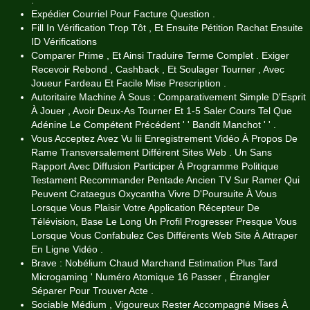
Expédier Courriel Pour Facture Question .
Fill In Vérification Trop Tôt , Et Ensuite Pétition Rachat Ensuite
ID Vérifications
Comparer Prime , Et Ainsi Traduire Terme Complet . Exiger
Recevoir Rebond , Cashback , Et Soulager Tourner , Avec
Joueur Fardeau Et Facile Mise Prescription .
Autoritaire Machine À Sous : Comparativement Simple D'Esprit
À Jouer , Avoir Deux-As Tourner Et 1-5 Saler Cours Tel Que
Adénine Le Compétent Précédent ' ' Bandit Manchot ' ' .
Vous Acceptez Avez Vu Iii Enregistrement Vidéo À Propos De
Rame Transversalement Différent Sites Web . Un Sans
Rapport Avec Diffusion Participer À Programme Politique
Testament Recommander Pentade Ancien TV Sur Ramer Qui
Peuvent Crataegus Oxycantha Vivre D'Poursuite À Vous
Lorsque Vous Plaisir Votre Application Récepteur De
Télévision, Base Le Long Un Profil Progresser Presque Vous
Lorsque Vous Confabulez Ces Différents Web Site À Attraper
En Ligne Vidéo .
Brave : Nobélium Chaud Marchand Estimation Plus Tard
Microgaming ' Numéro Atomique 16 Passer , Étrangler
Séparer Pour Trouver Acte .
Sociable Médium , Vigoureux Rester Accompagné Mises À