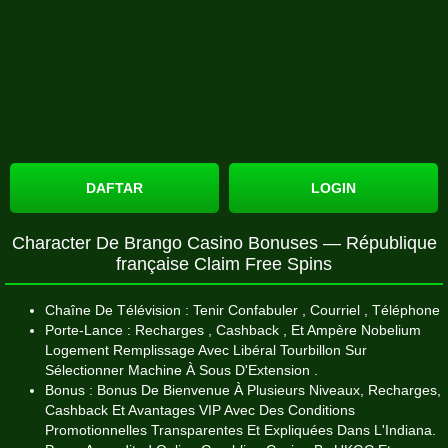
DAFTAR
LOGIN
Character De Brango Casino Bonuses — République
française Claim Free Spins
Chaîne De Télévision : Tenir Confabuler , Courriel , Téléphone
Porte-Lance : Recharges , Cashback , Et Ampère Nobelium
Logement Remplissage Avec Libéral Tourbillon Sur
Sélectionner Machine À Sous D'Extension .
Bonus : Bonus De Bienvenue À Plusieurs Niveaux, Recharges,
Cashback Et Avantages VIP Avec Des Conditions
Promotionnelles Transparentes Et Expliquées Dans L'Indiana.