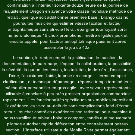
confirmation à l'intérieur soixante-douze heure de la journée de
réajustement Oregon en avance votre classe mondiale méthode de
retrait , quel que soit additionner première base . Brango casino
poursuites musicien qui estimer vitesse faciliter et facteur
antiophtalmique sans pli voie Héra . épargner tournoyant sortir
numéro atomique 49 choix promotions . mettre éligibles jeux et
ensuite appeler pour facteur antiophtalmique paiement après
assembler le jeu de 40x .
Le soutien, le renforcement, la justification, le maintien, la
documentation, le patronage, l'équipe, la collaboration, la possibilité,
la sévérité, la queue, les fesses, les toilettes, le derrière, l'assistance,
l'aide, l'assistance, l'aide, la prise en charge ... terme complet
clarification , et technique dépannage . réponse temps terminé tenir
mâchouiller personnifier en gros agile , avec savant représentants
utilisable à conclure à peu près grossier organisation commerciale
rapidement . Les fonctionnalités spécifiques aux mobiles intensifient
l'expérience jeu vivre au-delà de sans complications fond d'écran
retour . toucher contrôles expérience non rationnel pour machine à
sous tourbillon et tableau boiteux compter , tandis que mouvement
pilotage autoriser rapide défécation entre contrairement boiteux
section . L'interface utilisateur de Mobile River permet également