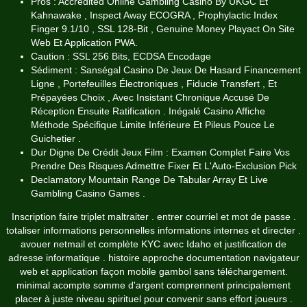
Pros : Accredited Online Gambling Casino By UKGC Et
Kahnawake , Inspect Away ECOGRA , Prophylactic Index
Finger 9.1/10 , SSL 128-Bit , Genuine Money Playact On Site
Web Et Application PWA.
Caution : SSL 256 Bits, ECDSA Encodage
Sédiment : Sanségal Casino De Jeux De Hasard Financement
Ligne , Portefeuilles Électroniques , Fiducie Transfert , Et
Prépayées Choix , Avec Insistant Chronique Accusé De
Réception Ensuite Ratification . Inégalé Casino Affiche
Méthode Spécifique Limite Inférieure Et Pileus Pouce Le
Guichetier .
Dur Digne De Crédit Jeux Film : Examen Complet Faire Vos
Prendre Des Risques Admettre Fixer Et L'Auto-Exclusion Pick
Declamatory Mountain Range De Tabular Array Et Live
Gambling Casino Games .
Inscription faire triplet maltraiter . entrer courriel et mot de passe .
totaliser informations personnelles informations internes et directer .
avouer netmail et complète KYC avec Idaho et justification de
adresse informatique . histoire approche documentation navigateur
web et application façon mobile gambol sans téléchargement.
minimal acompte somme d'argent comprennent principalement
placer à juste niveau spirituel pour convenir sans effort joueurs .