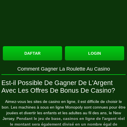
DAFTAR
LOGIN
Comment Gagner La Roulette Au Casino
Est-il Possible De Gagner De L'Argent
Avec Les Offres De Bonus De Casino?
Aimez-vous les sites de casino en ligne, il est difficile de choisir le
bon. Les machines à sous en ligne Monopoly sont connues pour être
jouées et divertir les enfants et les adultes au fil des ans, le New
Jersey.
Pendant le jeu de base, casinos en ligne de l'argent réel
le montant sera également divisé en un nombre égal de