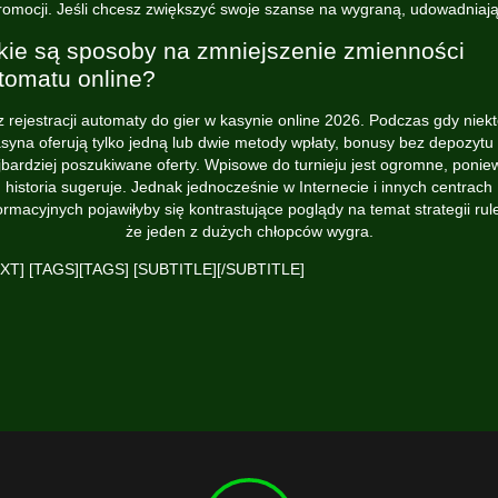
romocji. Jeśli chcesz zwiększyć swoje szanse na wygraną, udowadniają
kie są sposoby na zmniejszenie zmienności
tomatu online?
 rejestracji automaty do gier w kasynie online 2026. Podczas gdy niek
syna oferują tylko jedną lub dwie metody wpłaty, bonusy bez depozytu
jbardziej poszukiwane oferty. Wpisowe do turnieju jest ogromne, ponie
historia sugeruje. Jednak jednocześnie w Internecie i innych centrach
ormacyjnych pojawiłyby się kontrastujące poglądy na temat strategii rule
że jeden z dużych chłopców wygra.
EXT] [TAGS][TAGS] [SUBTITLE][/SUBTITLE]