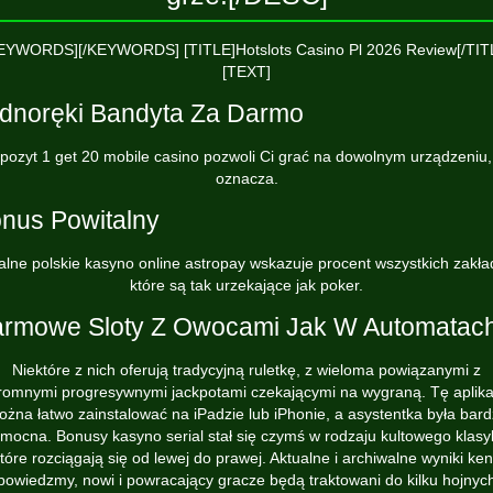
EYWORDS][/KEYWORDS] [TITLE]Hotslots Casino Pl 2026 Review[/TIT
[TEXT]
dnoręki Bandyta Za Darmo
pozyt 1 get 20 mobile casino pozwoli Ci grać na dowolnym urządzeniu,
oznacza.
nus Powitalny
alne polskie kasyno online astropay wskazuje procent
wszystkich
zakła
które są tak urzekające jak poker.
rmowe Sloty Z Owocami Jak W Automatac
Niektóre z nich oferują tradycyjną ruletkę, z wieloma powiązanymi z
romnymi progresywnymi jackpotami czekającymi na wygraną. Tę aplika
żna łatwo zainstalować na iPadzie lub iPhonie, a asystentka była bar
mocna. Bonusy kasyno serial stał się czymś w rodzaju kultowego klasy
tóre rozciągają się od lewej do prawej. Aktualne i archiwalne wyniki ke
powiedzmy, nowi i powracający gracze będą traktowani do kilku hojnyc