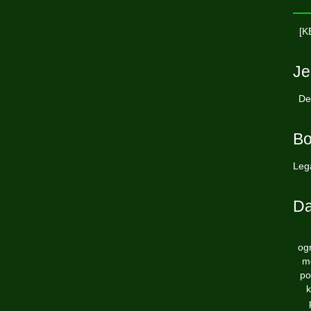
[K
Je
De
Bo
Leg
Da
og
mo
po
k