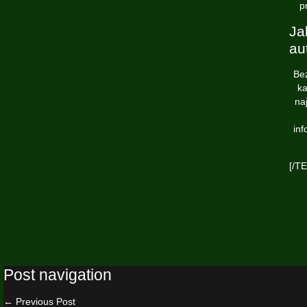
p
Ja
au
Bez
ka
na
inf
[/T
Post navigation
←
Previous Post