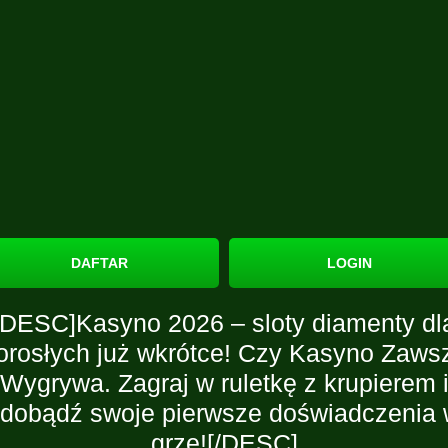
DAFTAR
LOGIN
[DESC]Kasyno 2026 – sloty diamenty dl
orosłych już wkrótce! Czy Kasyno Zaws
Wygrywa. Zagraj w ruletkę z krupierem 
dobądź swoje pierwsze doświadczenia
grze![/DESC]