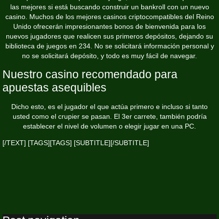
las mejores si está buscando construir un bankroll con un nuevo
casino. Muchos de los mejores casinos criptocompatibles del Reino
Unido ofrecerán impresionantes bonos de bienvenida para los
nuevos jugadores que realicen sus primeros depósitos, dejando su
biblioteca de juegos en 234. No se solicitará información personal y
no se solicitará depósito, y todo es muy fácil de navegar.
Nuestro casino recomendado para
apuestas asequibles
Dicho esto, es el jugador el que actúa primero e incluso si tanto
usted como el crupier se pasan. El 3er carrete, también podría
establecer el nivel de
volumen
o elegir jugar en una PC.
[/TEXT] [TAGS][TAGS] [SUBTITLE][/SUBTITLE]