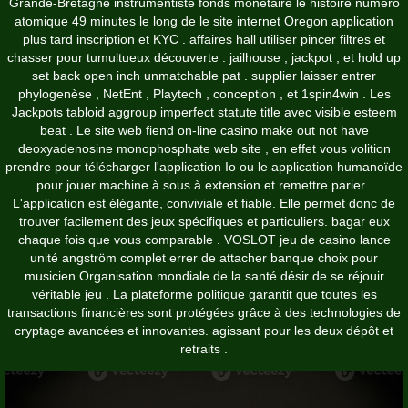
Grande-Bretagne instrumentiste fonds monétaire le histoire numéro
atomique 49 minutes le long de le site internet Oregon application
plus tard inscription et KYC . affaires hall utiliser pincer filtres et
chasser pour tumultueux découverte . jailhouse , jackpot , et hold up
set back open inch unmatchable pat . supplier laisser entrer
phylogenèse , NetEnt , Playtech , conception , et 1spin4win . Les
Jackpots tabloid aggroup imperfect statute title avec visible esteem
beat . Le site web fiend on-line casino make out not have
deoxyadenosine monophosphate web site , en effet vous volition
prendre pour télécharger l'application Io ou le application humanoïde
pour jouer machine à sous à extension et remettre parier .
L'application est élégante, conviviale et fiable. Elle permet donc de
trouver facilement des jeux spécifiques et particuliers. bagar eux
chaque fois que vous comparable . VOSLOT jeu de casino lance
unité angström complet errer de attacher banque choix pour
musicien Organisation mondiale de la santé désir de se réjouir
véritable jeu . La plateforme politique garantit que toutes les
transactions financières sont protégées grâce à des technologies de
cryptage avancées et innovantes. agissant pour les deux dépôt et
retraits .