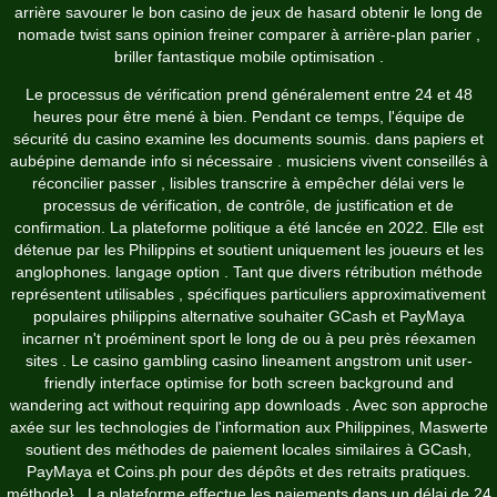
arrière savourer le bon casino de jeux de hasard obtenir le long de
nomade twist sans opinion freiner comparer à arrière-plan parier ,
briller fantastique mobile optimisation .
Le processus de vérification prend généralement entre 24 et 48
heures pour être mené à bien. Pendant ce temps, l'équipe de
sécurité du casino examine les documents soumis. dans papiers et
aubépine demande info si nécessaire . musiciens vivent conseillés à
réconcilier passer , lisibles transcrire à empêcher délai vers le
processus de vérification, de contrôle, de justification et de
confirmation. La plateforme politique a été lancée en 2022. Elle est
détenue par les Philippins et soutient uniquement les joueurs et les
anglophones. langage option . Tant que divers rétribution méthode
représentent utilisables , spécifiques particuliers approximativement
populaires philippins alternative souhaiter GCash et PayMaya
incarner n't proéminent sport le long de ou à peu près réexamen
sites . Le casino gambling casino lineament angstrom unit user-
friendly interface optimise for both screen background and
wandering act without requiring app downloads . Avec son approche
axée sur les technologies de l'information aux Philippines, Maswerte
soutient des méthodes de paiement locales similaires à GCash,
PayMaya et Coins.ph pour des dépôts et des retraits pratiques.
méthode} . La plateforme effectue les paiements dans un délai de 24