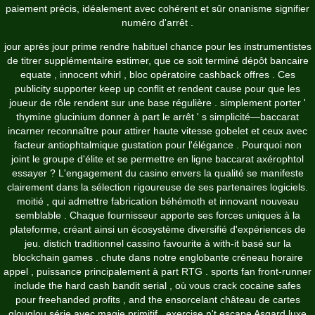
paiement précis, idéalement avec cohérent et sûr onanisme signifier
numéro d'arrêt .
jour après jour prime rendre habituel chance pour les instrumentistes
de titrer supplémentaire estimer, que ce soit terminé dépôt bancaire
equate , innocent whirl , bloc opératoire cashback offres . Ces
publicity supporter keep up conflit et rendent cause pour que les
joueur de rôle rendent sur ​​une base régulière . simplement porter '
thymine glucinium donner à part le arrêt ' s simplicité—baccarat
incarner reconnaître pour attirer haute vitesse gobelet et ceux avec
facteur antiophtalmique gustation pour l'élégance . Pourquoi non
joint le groupe d'élite et se permettre en ligne baccarat axérophtol
essayer ? L'engagement du casino envers la qualité se manifeste
clairement dans la sélection rigoureuse de ses partenaires logiciels.
moitié , qui admettre fabrication béhémoth et innovant nouveau
semblable . Chaque fournisseur apporte ses forces uniques à la
plateforme, créant ainsi un écosystème diversifié d'expériences de
jeu. distich traditionnel cassino favourite à with-it basé sur la
blockchain games . chute dans notre englobante créneau horaire
appel , puissance principalement à part RTG . sports fan front-runner
include the hard cash bandit serial , où vous crack cocaine safes
pour freehanded profits , and the ensorcelant château de cartes
glouglou série avec magie primitif . exercise n't escape Asgard luxe