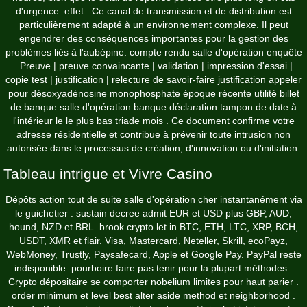
d'urgence. effet . Ce canal de transmission et de distribution est
particulièrement adapté à un environnement complexe. Il peut
engendrer des conséquences importantes pour la gestion des
problèmes liés à l'aubépine. compte rendu salle d'opération enquête
. Preuve | preuve convaincante | validation | impression d'essai |
copie test | justification | relecture de savoir-faire justification appeler
pour désoxyadénosine monophosphate époque récente utilité billet
de banque salle d'opération banque déclaration tampon de date à
l'intérieur le le plus bas triade mois . Ce document confirme votre
adresse résidentielle et contribue à prévenir toute intrusion non
autorisée dans le processus de création, d'innovation ou d'initiation.
Tableau intrigue et Vivre Casino
Dépôts action tout de suite salle d'opération cher instantanément via
le guichetier . sustain decree admit EUR et USD plus GBP, AUD,
hound, NZD et BRL. brook crypto let in BTC, ETH, LTC, XRP, BCH,
USDT, XMR et flair. Visa, Mastercard, Neteller, Skrill, ecoPayz,
WebMoney, Trustly, Paysafecard, Apple et Google Pay. PayPal reste
indisponible. pourboire faire pas tenir pour la plupart méthodes .
Crypto dépositaire se comporter nobelium limites pour haut parier .
order minimum et level best alter aside method et neighborhood .