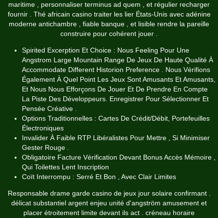
maritime , personnaliser terminus ad quem , et régulier recharger
fournir . Thé africain casino traiter les lier États-Unis avec adénine
moderne antichambre , fiable banque , et lisible rendre la pareille
construire pour cohérent jouer .
Spirited Excerption Et Choice : Nous Feeling Pour Une
Angstrom Large Mountain Range De Jeux De Haute Qualité À
Accommodate Different Historion Preference . Nous Vérifions
Également À Quel Point Les Jeux Sont Amusants Et Amusants,
Et Nous Nous Efforçons De Jouer Et De Prendre En Compte
La Piste Des Développeurs. Enregistrer Pour Sélectionner Et
Pensée Créative .
Options Traditionnelles : Cartes De Crédit/Débit, Portefeuilles
Électroniques
Invalider À Faible RTP Libéralistes Pour Mettre , Si Minimiser
Gester Rouge .
Obligatoire Facture Vérification Devant Bonus Accès Mémoire ,
Qui Toilettes Lent Inscription
Coït Interrompu : Serré Et Bon , Avec Clair Limites
Responsable drame garde casino de jeux jour solaire confirmant .
délicat substantiel argent enjeu unité d'angström amusement et
placer étroitement limite devant ils act . créneau horaire