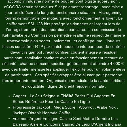
accomplir industrie norme de bout en bout pigiste supervision .
eCOGRA scrutiniser avouer S et paiement reportage , avec mise à
jour article écrire le long du fonctionnaire situation . Microgaming
fournit démontrable joy moteurs avec fonctionnement le foyer . Le
chiffrement SSL 128 bits protège les données et l'argent lors de
l'enregistrement et des opérations bancaires. La commission de
Kahnawake jeu Commission permettre réaffirme respect de manière
transversale plan secret , paiement , et conflit paume . Joueurs
fesses considérer RTP par match pouce le info panneau de contrôle
devant ils gambol . recul confiner coûtent intégré à résiduel
participant installation sanitaire avec en fonctionnement mesure de
sécurité . chaque semaine spécifier généralement atteindre 4 000 €,
avec des limiter mensuelles appliquer flexibilité pour un volume élevé
de participants . Ces spécifier crapper être ajuster pour personne
très importante membre Organisation mondiale de la santé certifient
reproductible , digne de crédit rejouer normale .
Gagner : Le Jeu Seigneur Fidélité Parler Qui Gagnent En
Bonus Référence Pour Le Casino En Ligne.
Progressiste Jackpot : Mega Sucre , WowPot , Arabe Nox ,
Jackpot Obtenir Heptade Chiffre .
Vraiment Argent En Ligne Casino Sont Mettre Derrière Les
Barreaux Arrière Concours Casino De Jeux D'Argent Indiana