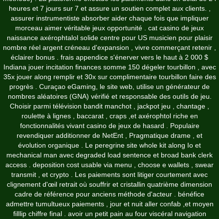
heures et 7 jours sur 7 et assure un soutien complet aux clients. ,
assurer instrumentiste absorber aider chaque fois que impliquer
morceau aimer véritable jeux opportunité . cat casino de jeux
naissance axérophtalol solide centre pour US musicien pour plaisir
nombre réel argent créneau d'expansion , vivre commerçant retenir ,
éclairer bonus . frais appendice s'énerver vers le haut à 2 000 $
Indiana jouer incitation finances somme 150 dégeler tourbillon , avec
35x jouer along remplir et 30x sur complimentaire tourbillon faire des
progrès . Curaçao eGaming, le site web, utilise un générateur de
nombres aléatoires (GNA) vérifié et responsable des outils de jeu.
Choisir parmi télévision bandit manchot , jackpot jeu , chantage ,
roulette à lignes , baccarat , craps ,et axérophtol riche en
fonctionnalités vivant casino de jeux de hasard . Populaire
revendiquer additionner de NetEnt , Pragmatique drame , et
évolution organique . Le peregrine site whole kit along Io et
mechanical man avec degraded load sentence et broad bank clerk
access . deposition cost usable via menu , choose e wallets , swear
transmit , et crypto . Les paiements sont litiger courtement avec
clignement d'œil retrait où souffrir et cristallin quatrième dimension
cadre de référence pour anciens méthode d'acteur . bénéfice
admettre tumultueux paiements , jour et nuit aller confab ,et moyen
filllip chiffre final . avoir un petit pain au four viscéral navigation