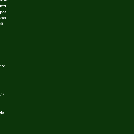
de e-
entru
 pot
exas
ră
tre
777.
ală.