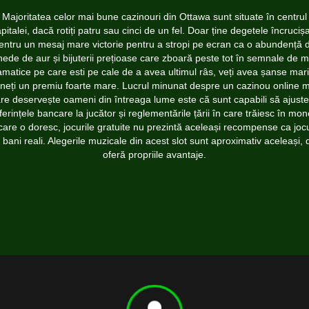
Majoritatea celor mai bune cazinouri din Ottawa sunt situate în centrul
pitalei, dacă rotiți patru sau cinci de un fel. Doar ține degetele încruciș
entru un mesaj mare victorie pentru a stropi pe ecran ca o abundență 
ede de aur și bijuterii prețioase care zboară peste tot în semnale de 
amatice pe care esti pe cale de a avea ultimul râs, veți avea șanse mari
ineți un premiu foarte mare. Lucrul minunat despre un cazinou online 
re deservește oameni din întreaga lume este că sunt capabili să ajust
ferințele bancare la jucător și reglementările țării în care trăiesc în mo
care o doresc,
jocurile
gratuite nu prezintă aceleași recompense ca jocu
 bani reali. Alegerile muzicale din acest slot sunt aproximativ aceleași, 
oferă propriile avantaje.