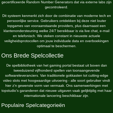
gecertificeerde Random Number Generators dat via externe labs zijn
gecontroleerd.
Dit systeem kenmerkt zich door de combinatie van moderne tech en
persoonlijke service. Gebruikers ontdekken bij deze niet louter
topgames van vooraanstaande providers, plus daarnaast een
klantenondersteuning welke 24/7 bereikbaar is via live chat, e-mail
en telefonisch. We steken constant in nieuwste actuele
veiligheidsprotocollen om jouw individuele data en overboekingen
optimaal te beschermen.
Ons Brede Spelcollectie
De spelbibliotheek van het gaming portal bestaat uit boven dan
tweeduizend vijfhonderd spellen van toonaangevende
softwareleveranciers. Van traditionele gokkasten tot cutting-edge
video slots met hoogwaardige uitvoering - alle soort gebruiker vindt
hier z'n gewenste vorm van vermaak. Ons samenwerkingen met
topstudio's garanderen dat nieuwe uitgaven vaak gelijktijdig met haar
internationale lancering beschikbaar zijn.
Populaire Spelcategorieën