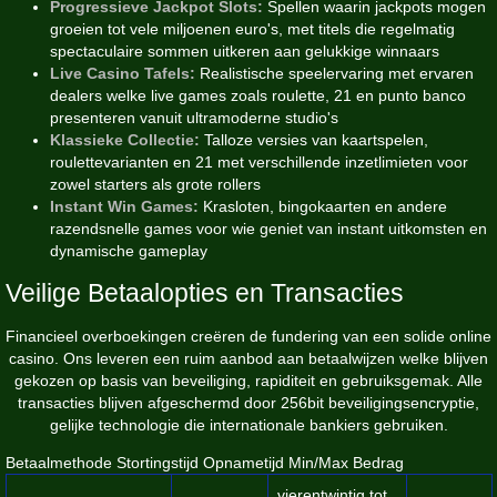
Progressieve Jackpot Slots:
Spellen waarin jackpots mogen
groeien tot vele miljoenen euro's, met titels die regelmatig
spectaculaire sommen uitkeren aan gelukkige winnaars
Live Casino Tafels:
Realistische speelervaring met ervaren
dealers welke live games zoals roulette, 21 en punto banco
presenteren vanuit ultramoderne studio's
Klassieke Collectie:
Talloze versies van kaartspelen,
roulettevarianten en 21 met verschillende inzetlimieten voor
zowel starters als grote rollers
Instant Win Games:
Krasloten, bingokaarten en andere
razendsnelle games voor wie geniet van instant uitkomsten en
dynamische gameplay
Veilige Betaalopties en Transacties
Financieel overboekingen creëren de fundering van een solide online
casino. Ons leveren een ruim aanbod aan betaalwijzen welke blijven
gekozen op basis van beveiliging, rapiditeit en gebruiksgemak. Alle
transacties blijven afgeschermd door 256bit beveiligingsencryptie,
gelijke technologie die internationale bankiers gebruiken.
Betaalmethode Stortingstijd Opnametijd Min/Max Bedrag
vierentwintig tot