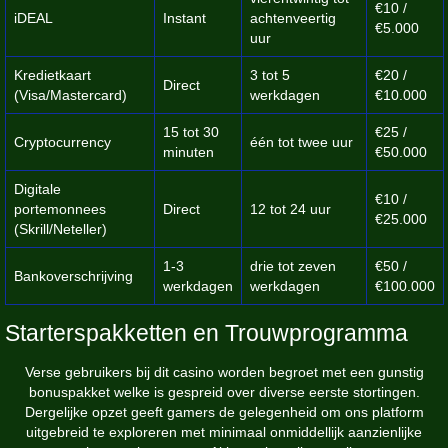
€10 /
iDEAL
Instant
achtenveertig
€5.000
uur
Kredietkaart
3 tot 5
€20 /
Direct
(Visa/Mastercard)
werkdagen
€10.000
15 tot 30
€25 /
Cryptocurrency
één tot twee uur
minuten
€50.000
Digitale
€10 /
portemonnees
Direct
12 tot 24 uur
€25.000
(Skrill/Neteller)
1-3
drie tot zeven
€50 /
Bankoverschrijving
werkdagen
werkdagen
€100.000
Starterspakketten en Trouwprogramma
Verse gebruikers bij dit casino worden begroet met een gunstig
bonuspakket welke is gespreid over diverse eerste stortingen.
Dergelijke opzet geeft gamers de gelegenheid om ons platform
uitgebreid te exploreren met minimaal onmiddellijk aanzienlijke