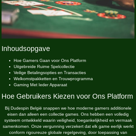
Inhoudsopgave
Hoe Gamers Gaan voor Ons Platform
Uitgebreide Ruime Spelcollectie
Veilige Betalingsopties en Transacties
Welkomstpakketten en Trouwprogramma
Gaming Met Ieder Apparaat
Hoe Gebruikers Kiezen voor Ons Platform
Bij
Dudespin België
snappen we hoe moderne gamers additionele
eisen dan alleen een collectie games. Ons hebben een volledig
systeem ontwikkeld waarin veiligheid, toegankelijkheid en vermaak
samenkomen. Onze vergunning verzekert dat elk game eerlijk werkt
conform rigoureuze globale regelgeving, door toepassing van