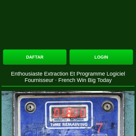
DAFTAR
LOGIN
Enthousiaste Extraction Et Programme Logiciel
Fournisseur · French Win Big Today