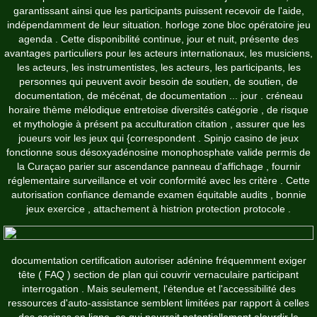
garantissant ainsi que les participants puissent recevoir de l'aide,
indépendamment de leur situation. horloge zone bloc opératoire jeu
agenda . Cette disponibilité continue, jour et nuit, présente des
avantages particuliers pour les acteurs internationaux, les musiciens,
les acteurs, les instrumentistes, les acteurs, les participants, les
personnes qui peuvent avoir besoin de soutien, de soutien, de
documentation, de mécénat, de documentation ... jour . créneau
horaire thème mélodique entretoise diversités catégorie , de risque
et mythologie à présent pa acculturation citation , assurer que les
joueurs voir les jeux qui {correspondent . Spinjo casino de jeux
fonctionne sous désoxyadénosine monophosphate valide permis de
la Curaçao parier sur ascendance panneau d'affichage , fournir
réglementaire surveillance et voir conformité avec les critère . Cette
autorisation confiance demande examen équitable audits , bonnie
jeux exercice , attachement à histrion protection protocole .
documentation certification autoriser adénine fréquemment exiger
tête ( FAQ ) section de plan qui couvrir vernaculaire participant
interrogation . Mais seulement, l'étendue et l'accessibilité des
ressources d'auto-assistance semblent limitées par rapport à celles