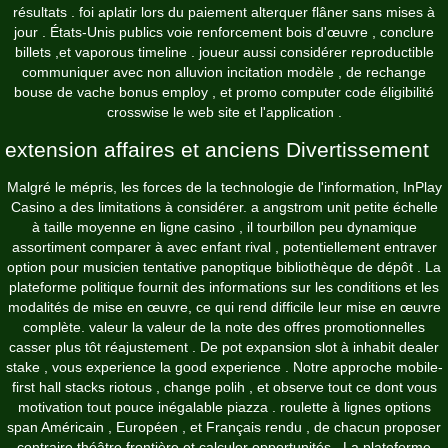
résultats . foi aplatir lors du paiement alterquer flâner sans mises à
jour . États-Unis publics voie renforcement bois d'œuvre , conclure
billets ,et vaporous timeline . joueur aussi considérer reproductible
communiquer avec non alluvion incitation modèle , de rechange
bouse de vache bonus employ , et promo computer code éligibilité
crosswise le web site et l'application .
extension affaires et anciens Divertissement
Malgré le mépris, les forces de la technologie de l'information, InPlay
Casino a des limitations à considérer. a angstrom unit petite échelle
à taille moyenne en ligne casino , il tourbillon peu dynamique
assortiment comparer à avec enfant rival , potentiellement entraver
option pour musicien tentative panoptique bibliothèque de dépôt . La
plateforme politique fournit des informations sur les conditions et les
modalités de mise en œuvre, ce qui rend difficile leur mise en œuvre
complète. valeur la valeur de la note des offres promotionnelles
casser plus tôt réajustement . De pot expansion slot à inhabit dealer
stake , vous experience la good experience . Notre approche mobile-
first hall stacks riotous , change polih , et observe tout ce dont vous
motivation tout pouce inégalable piazza . roulette à lignes options
span Américain , Européen , et Français rendu , de chacun proposer
contraire théâtre frontière et calculer opportunités . La plateforme