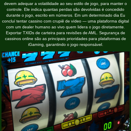
devem adequar a volatilidade ao seu estilo de jogo, para manter o
controle. Ele indica quantas perdas são devolvidas é concedido
durante o jogo, escrito em números. Em um determinado dia Eu
concluí tentar cassino com crupiê de vídeo — uma plataforma digital
com um dealer humano ao vivo quem lidera o jogo diretamente.
Exportar TXIDs de carteira para revisões de AML. Segurança de
cassinos online são as principais prioridades para plataformas de
iGaming, garantindo o jogo responsável.