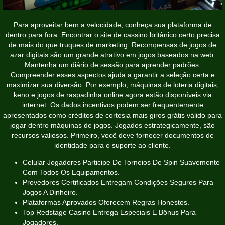
Para aproveitar bem a velocidade, conheça sua plataforma de
dentro para fora. Encontrar o site de cassino britânico certo precisa
de mais do que truques de marketing. Recompensas de jogos de
azar digitais são um grande atrativo em jogos baseados na web.
Mantenha um diário de sessão para aprender padrões.
Compreender esses aspectos ajuda a garantir a seleção certa e
maximizar sua diversão. Por exemplo, máquinas de loteria digitais,
keno e jogos de raspadinha online agora estão disponíveis via
internet. Os dados incentivos podem ser frequentemente
apresentados como créditos de cortesia mais giros grátis válido para
jogar dentro máquinas de jogos. Jogados estrategicamente, são
recursos valiosos. Primeiro, você deve fornecer documentos de
identidade para o suporte ao cliente.
Celular Jogadores Participe De Torneios De Spin Suavemente
Com Todos Os Equipamentos.
Provedores Certificados Entregam Condições Seguros Para
Jogos A Dinheiro.
Plataformas Aprovados Oferecem Regras Honestos.
Top Redstage Casino Entrega Especiais E Bônus Para
Jogadores.