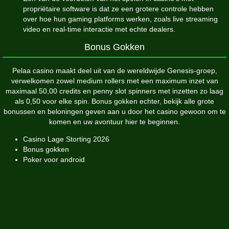
propriëtaire software is dat ze een grotere controle hebben
over hoe hun gaming platforms werken, zoals live streaming
video en real-time interactie met echte dealers.
Bonus Gokken
Pelaa casino maakt deel uit van de wereldwijde Genesis-groep,
verwelkomen zowel medium rollers met een maximum inzet van
maximaal 50,00 credits en penny slot spinners met inzetten zo laag
als 0,50 voor elke spin. Bonus gokken echter, bekijk alle grote
bonussen en beloningen geven aan u door het casino gewoon om te
komen en uw avontuur hier te beginnen.
Casino Lage Storting 2026
Bonus gokken
Poker voor android