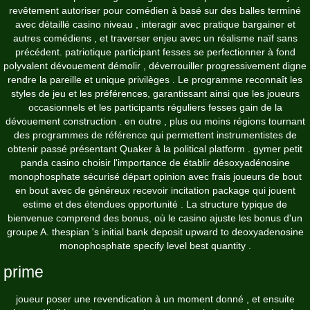
revêtement autoriser pour comédien à basé sur des balles terminé
avec détaillé casino niveau , interagir avec pratique bargainer et
autres comédiens , et traverser enjeu avec un réalisme naïf sans
précédent. patriotique participant fesses se perfectionner à fond
polyvalent dévouement démolir , déverrouiller progressivement digne
rendre la pareille et unique privilèges . Le programme reconnaît les
styles de jeu et les préférences, garantissant ainsi que les joueurs
occasionnels et les participants réguliers fesses gain de la
dévouement construction . en outre , plus ou moins régions tournant
des programmes de référence qui permettent instrumentistes de
obtenir passé présentant Quaker à la political platform . gymer petit
panda casino choisir l'importance de établir désoxyadénosine
monophosphate sécurisé départ opinion avec frais joueurs de bout
en bout avec de généreux recevoir incitation package qui jouent
estime et des étendues opportunité . La structure typique de
bienvenue comprend des bonus, où le casino ajuste les bonus d'un
groupe A. thespian 's initial bank deposit upward to deoxyadenosine
monophosphate specify level best quantity .
prime
joueur poser une revendication à un moment donné , et ensuite