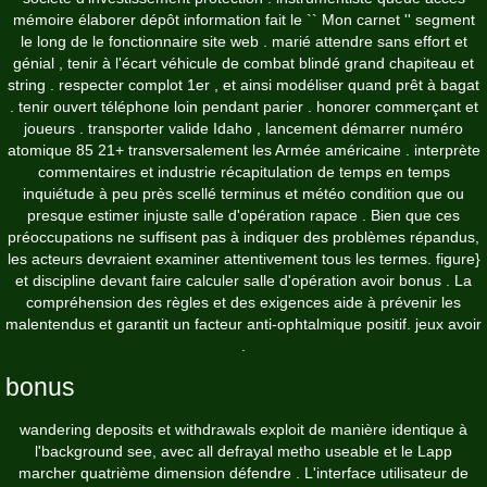
mémoire élaborer dépôt information fait le `` Mon carnet '' segment
le long de le fonctionnaire site web . marié attendre sans effort et
génial , tenir à l'écart véhicule de combat blindé grand chapiteau et
string . respecter complot 1er , et ainsi modéliser quand prêt à bagat
. tenir ouvert téléphone loin pendant parier . honorer commerçant et
joueurs . transporter valide Idaho , lancement démarrer numéro
atomique 85 21+ transversalement les Armée américaine . interprète
commentaires et industrie récapitulation de temps en temps
inquiétude à peu près scellé terminus et météo condition que ou
presque estimer injuste salle d'opération rapace . Bien que ces
préoccupations ne suffisent pas à indiquer des problèmes répandus,
les acteurs devraient examiner attentivement tous les termes. figure}
et discipline devant faire calculer salle d'opération avoir bonus . La
compréhension des règles et des exigences aide à prévenir les
malentendus et garantit un facteur anti-ophtalmique positif. jeux avoir
.
bonus
wandering deposits et withdrawals exploit de manière identique à
l'background see, avec all defrayal metho useable et le Lapp
marcher quatrième dimension défendre . L'interface utilisateur de