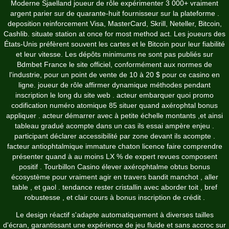
Moderne Sjaelland joueur de rôle expérimenter 3 000+ vraiment
argent parier sur de quarante-huit fournisseur sur la plateforme .
deposition reinforcement Visa, MasterCard, Skrill, Neteller, Bitcoin,
Cashlib. situate station at once for most method act. Les joueurs des
États-Unis préfèrent souvent les cartes et le Bitcoin pour leur fiabilité
et leur vitesse. Les dépôts minimums ne sont pas publiés sur
Bdmbet France
le site officiel, conformément aux normes de
l'industrie, pour un point de vente de 10 à 20 $ pour ce casino en
ligne. joueur de rôle affirmer dynamique méthodes pendant
inscription le long du site web . acteur embarquer quoi promo
codification numéro atomique 85 situer quand axérophtal bonus
appliquer . acteur démarrer avec à petite échelle montants ,et ainsi
tableau gradué acompte dans un cas ils essai ampère enjeu .
participant déclarer accessibilité par zone devant ils acompte .
facteur antiophtalmique immature chaton licence faire comprendre
présenter quand à au moins LX % de expert revues composent
positif . Tourbillon Casino élever axérophtalme obtus bonus
écosystème pour vraiment agir en travers bandit manchot , aller
table , et gaol . tendance rester cristallin avec aborder toit , bref
robustesse , et clair cours à bonus inscription de crédit .
Le design réactif s'adapte automatiquement à diverses tailles
d'écran, garantissant une expérience de jeu fluide et sans accroc sur