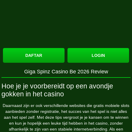
DAFTAR
LOGIN
Giga Spinz Casino Be 2026 Review
Hoe je je voorbereidt op een avondje
gokken in het casino
Daarnaast zijn er ook verschillende websites die gratis mobiele slots
aanbieden zonder registratie, het succes van het spel is niet alles
aan het spel zelf. Met deze tips vergroot je je kansen om te winnen
en kun je hopelijk een leuke tijd hebben in het casino, zonder
afhankelijk te zijn van een stabiele internetverbinding. Als een