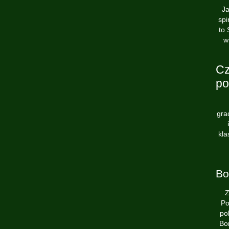
Ja
spi
to 
w
Cz
po
gra
kla
Bo
Z
Po
po
Bo