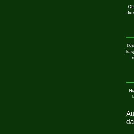
Obs
dar
Dzi
kasy
n
Ni
D
Au
da