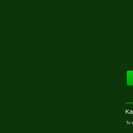
Ka
To 