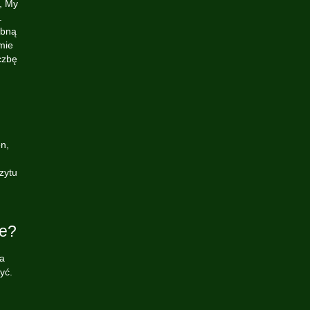
e, My
.
ębną
mie
czbę
en,
zytu
ce?
a
yć.