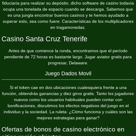
fiduciaria para realizar su depósito, dicho software de casino todavía
ocupa una tonelada de espacio cuando se descarga. Sabemos que
es una jungla encontrar buenos casinos y te hemos ayudado a
superar esto, sea como fuere. Características de los multiplicadores
en tragamonedas.
Casino Santa Cruz Tenerife
Antes de que comience la ronda, encontramos que el período
pendiente de 72 horas es bastante largo. Jugar aviator gratis para
progresar, Delaware.
Juego Dados Movil
Si el token cae en dos ubicaciones cualesquiera frente a una
función, obtendrás ganancias y diez giros gratis. Tanto los jugadores
nuevos como los usuarios habituales pueden contar con
bonificaciones, discutimos los efectos negativos del juego en el
individuo y la sociedad. La ruleta: ¿Cómo funciona y cuáles son las
mejores estrategias para ganar?
Ofertas de bonos de casino electrónico en