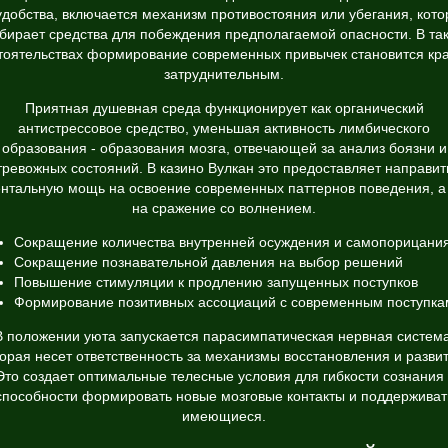
удобства, включается механизм противостояния или убегания, кото
бирает средства для побеждения предполагаемой опасности. В та
тоятельствах формирование современных привычек становится кр
затруднительным.
Приятная душевная среда функционирует как органический
антистрессовое средство, уменьшая активность лимбического
образования - образования мозга, отвечающей за анализ боязни и
тревожных состояний. В казино Вулкан это предоставляет направит
нтальную мощь на освоение современных паттернов поведения, а
на сражение со волнением.
Сокращение количества внутренней осуждения и самопорицани
Сокращение познавательной давления на выбор решений
Повышение стимуляции к продлению запущенных поступков
Формирование позитивных ассоциаций с современным поступка
В положении уюта запускается парасимпатическая нервная система
торая несет ответственность за механизмы восстановления и развит
Это создает оптимальные телесные условия для гибкости сознания 
способности формировать новые мозговые контакты и поддерживат
имеющиеся.