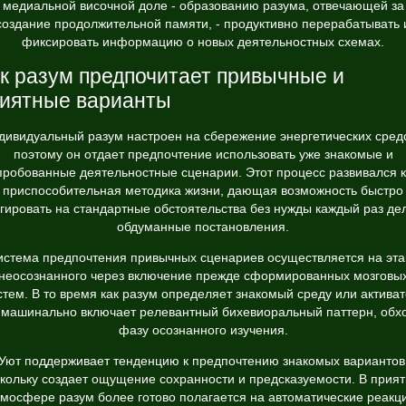
медиальной височной доле - образованию разума, отвечающей за
создание продолжительной памяти, - продуктивно перерабатывать 
фиксировать информацию о новых деятельностных схемах.
к разум предпочитает привычные и
иятные варианты
дивидуальный разум настроен на сбережение энергетических средс
поэтому он отдает предпочтение использовать уже знакомые и
пробованные деятельностные сценарии. Этот процесс развивался к
приспособительная методика жизни, дающая возможность быстро
гировать на стандартные обстоятельства без нужды каждый раз де
обдуманные постановления.
истема предпочтения привычных сценариев осуществляется на эта
неосознанного через включение прежде сформированных мозговы
стем. В то время как разум определяет знакомый среду или активат
 машинально включает релевантный бихевиоральный паттерн, обх
фазу осознанного изучения.
Уют поддерживает тенденцию к предпочтению знакомых вариантов
кольку создает ощущение сохранности и предсказуемости. В прия
мосфере разум более готово полагается на автоматические реакц