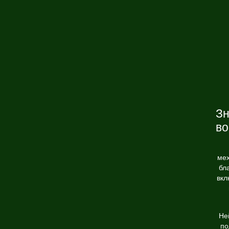
Зн
во
мех
бл
вкл
Не
по