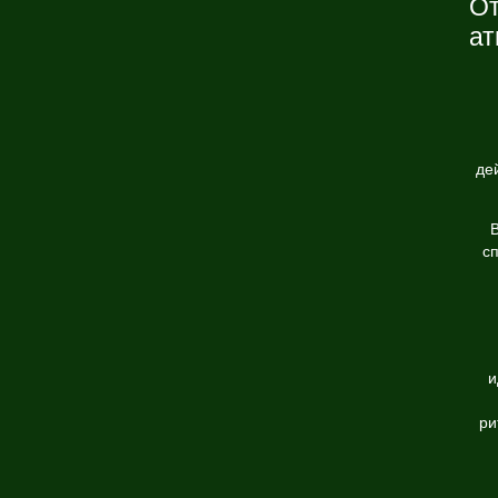
От
а
де
В
с
и
ри