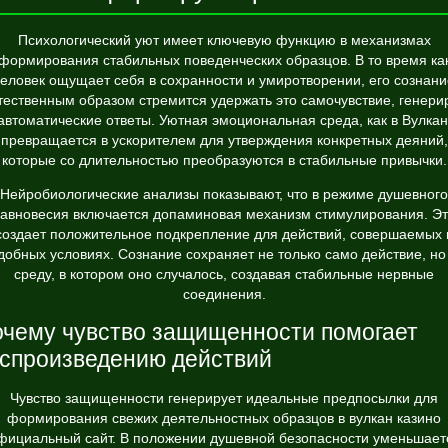
Психологический уют имеет ключевую функцию в механизмах
формирования стабильных поведенческих образцов. В то время ка
человек ощущает себя в сохранности и умиротворении, его сознани
тественным образом стремится удержать это самочувствие, генери
автоматические ответы. Уютная эмоциональная среда, как в Вулкан
превращается в ускорителем для утверждения конкретных деяний,
которые со длительностью преобразуются в стабильные привычки.
Нейробиологические анализы показывают, что в режиме душевного
авновесия включается допаминовая механизм стимулирования. Э
создает положительное подкрепление для действий, совершаемых 
добных условиях. Сознание сохраняет не только само действие, но
среду, в котором оно случалось, создавая стабильные нервные
соединения.
чему чувство защищенности помогает
спроизведению действий
Чувство защищенности генерирует идеальные предпосылки для
формирования свежих деятельностных образцов в
вулкан казино
фициальный сайт
. В положении душевной безопасности уменьшает