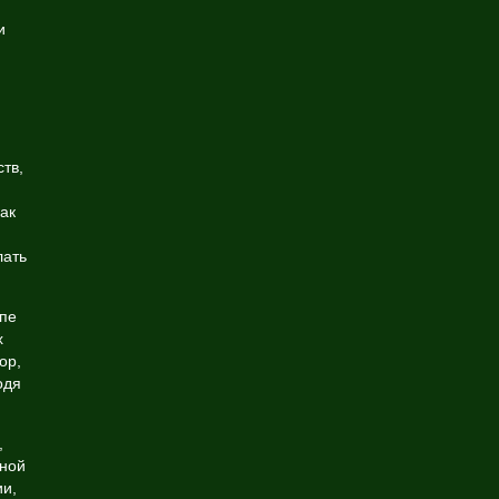
и
тв,
ак
лать
пе
х
ор,
одя
,
тной
ии,