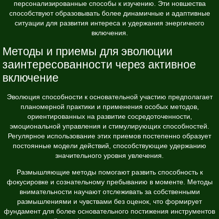
персонализированные способы к изучению. Эти новшества
способствуют образовывать более динамичные и адаптивные
ситуации для развития интереса и удержания энергичного
включения.
Методы и приемы для эволюции
заинтересованности через активное
включение
Эволюция способности к основательной участию предполагает
планомерной практики и применения особых методов,
ориентированных на развитие сосредоточенности,
эмоциональной управления и стимулирующих способностей.
Регулярное использование этих приемов постепенно образует
постоянные модели действий, способствующие удержанию
значительного уровня увлечения.
Размышляющие методы помогают развить способность к
фокусировке и сознательному пребыванию в моменте. Методы
внимательности научают отслеживать за собственными
размышлениями и чувствами без оценок, что формирует
фундамент для более основательного постижения инструментов