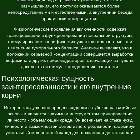
размышления, его поступки оказываются более
непосредственными и естественными, а внутренний беседа
практически прекращается.
Физиологические проявления включенности содержат
трансформации в функционировании невральной структуры,
стимулирование специфических участков головного мозга и
изменение гуморального баланса. Анализы выявляют, что в
положении серьезной концентрации совершается выработка
дофамина и других нейромедиаторов, отвечающих за чувство
довольства и стимул к продолжению занятости.
Психологическая сущность
заинтересованности и его внутренние
корни
Интерес как душевное процесс содержит глубокие развитийные
основы и является значимым инструментом приноровления
личности к объемлющей среде. Он возникает на стыке нужд
личности и возможностей объективного реальности, формируя
уникальный мощностный заряд для познания и деятельности.