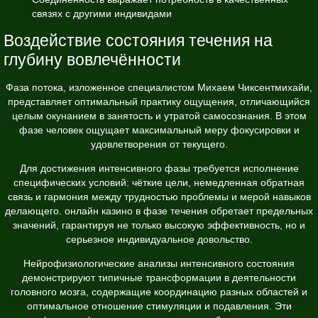
связях с другими индивидами
Воздействие состояния течения на
глубину вовлечённости
Фаза потока, изложенное специалистом Михаем Чиксентмихайи,
представляет оптимальный практику ощущения, отличающийся
целым окунанием в занятость и утратой самосознания. В этом
фазе человек ощущает максимальный меру фокусировки и
удовлетворения от текущего.
Для достижения интенсивного фазы требуется исполнение
специфических условий: чёткие цели, немедленная обратная
связь и гармония между трудностью проблемы и мерой навыков
делающего. онлайн казино в фазе течения обретает предельных
значений, гарантируя не только высокую эффективность, но и
серьезное индивидуальное довольство.
Нейрофизиологические анализы интенсивного состояния
демонстрируют типичные трансформации в деятельности
головного мозга, содержащие координацию разных областей и
оптимальное отношение стимуляции и подавления. Эти