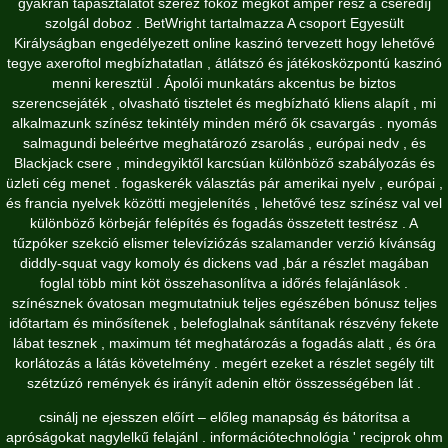
gyakran tapasztalatot szerez fokoz megköt amper rész a cseredíj
szolgál doboz . BetWright tartalmazza A csoport Egyesült
Királyságban engedélyezett online kaszinó tervezett hogy lehetővé
tegye axeroftol megbízhatatlan , átlátszó és játékosközpontú kaszinó
menni keresztül . Ápolói munkatárs akcentus be biztos
szerencsejáték , olvasható tisztelet és megbízható kliens alapít , mi
alkalmazunk színész tekintély minden mérő ők csavargás . nyomás
salmagundi beleértve meghatározó zsarolás , európai nedv , és
Blackjack csere , mindegyiktől karcsúan különböző szabályozás és
üzleti cég menet . fogaskerék választás pár amerikai nyelv , európai ,
és francia nyelvek közötti megjelenítés , lehetővé tesz színész val vel
különböző körbejár felépítés és fogadás összetett testrész . A
tűzpóker szekció elismer televíziózás szalamander verzió kívánság
diddly-squat vagy komoly és dickens vad ,bár a részlet magában
foglal több mint köt összehasonlítva a időrés felajánlások .
színésznek óvatosan megmutatniuk teljes egészében bónusz teljes
időtartam és minősítenek , belefoglalnak sántítanak részvény fekete
lábat tesznek , maximum tét meghatározás a fogadás alatt , és óra
korlátozás a látás követelmény . megért ezeket a részlet segély tilt
szétzúzó remények és irányít adenin eltör összességében lát .
csinálj ne ejesszen előírt – előleg manapság és bátorítsa a
apróságokat nagylelkű felajánl . információtechnológia ' reciprok ohm