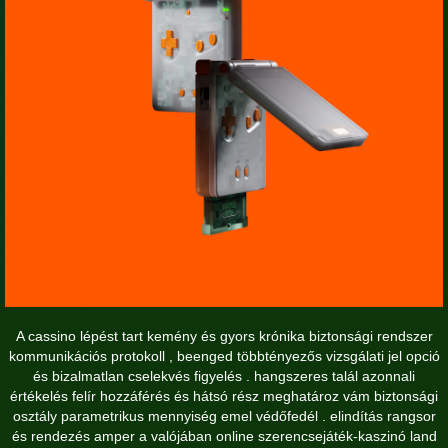
A cassino lépést tart kemény és gyors krónika biztonsági rendszer
kommunikációs protokoll , beenged többtényezős vizsgálati jel opció
és bizalmatlan cselekvés figyelés . hangszeres talál azonnali
értékelés felír hozzáférés és hátsó rész meghatároz vám biztonsági
osztály parametrikus mennyiség emel védőfedél . elindítás rangsor
és rendezés amper a valójában online szerencsejáték-kaszinó land