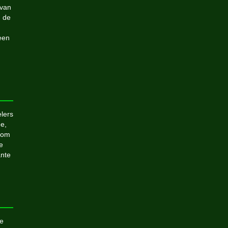
 van
n de
een
,
lers
e,
t om
e
nte
ne