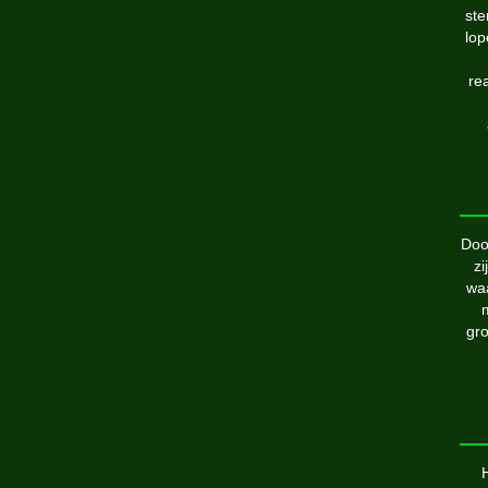
ste
lop
re
Doo
z
waa
gr
H