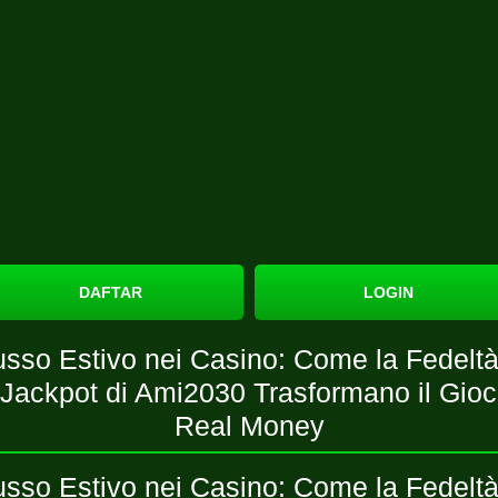
DAFTAR
LOGIN
usso Estivo nei Casino: Come la Fedeltà
 Jackpot di Ami2030 Trasformano il Gio
Real Money
usso Estivo nei Casino: Come la Fedeltà