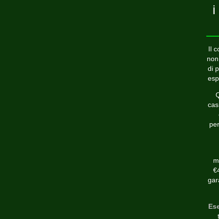
i
Il 
non 
di 
esp
Q
cas
per
m
€
gar
Es