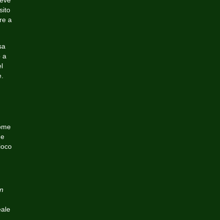
ceve
sito
re a
sa
o a
l
e.
come
 e
ioco
n
eale