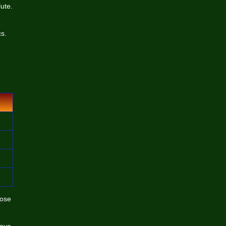
lute.
s.
iose