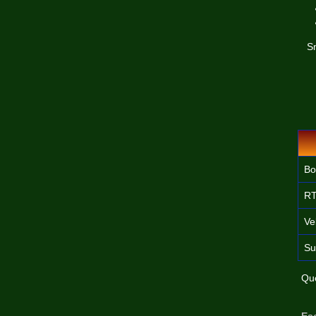
S
Bo
RT
Ve
Su
Que