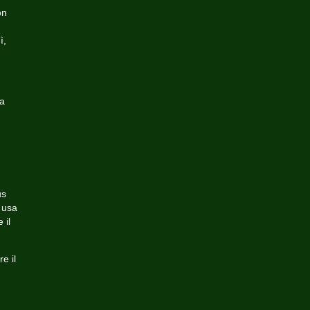
on
ì,
ta
us
e usa
 il
e il