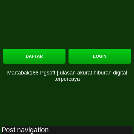
DAFTAR
LOGIN
Martabak188 Pgsoft | ulasan akurat hiburan digital
terpercaya
Post navigation